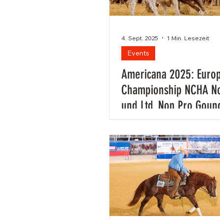
Cremona
SM Western
Swiss Equestria
4. Sept. 2025
1 Min. Lesezeit
Events
Americana 2025: Euro
Championship NCHA N
und Ltd. Non Pro Goun