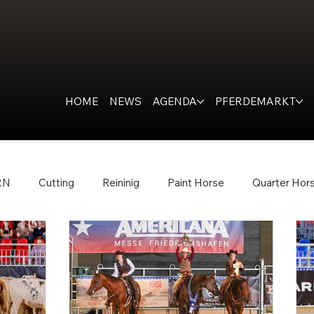
HOME
NEWS
AGENDA
PFERDEMARKT
RN
Cutting
Reininig
Paint Horse
Quarter Hor
 Western Horse
Ranch Horse
PR
Kondolation
 Trail
Western People
Inside the Barn
All Futurit