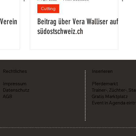
Cutting
 Verein
Beitrag über Vera Walliser auf
südostschweiz.ch
Rechtliches
Inserieren
Impressum
Pferdemarkt
Datenschutz
Trainer-, Züchter-, Sta
AGB
Gratis Marktplatz
Event in Agenda eint