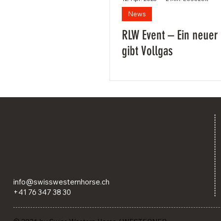
News
RLW Event – Ein neuer
gibt Vollgas
info@swisswesternhorse.ch
+41 76 347 38 30