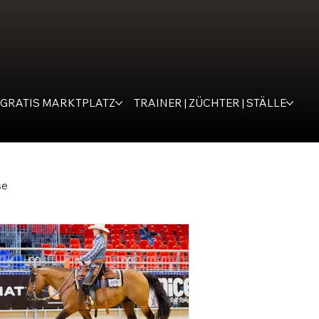
GRATIS MARKTPLATZ
TRAINER | ZÜCHTER | STÄLLE
se
Roping
ies Cremona