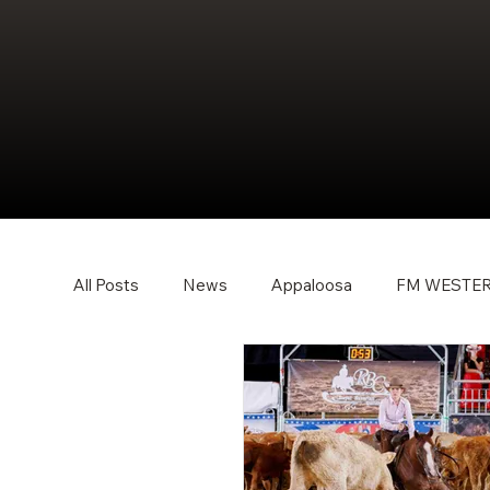
All Posts
News
Appaloosa
FM WESTE
Rasseoffen
Events
Wissen
Swiss
WESTERNER
Tipps
2026
Extreme