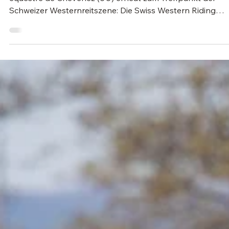
5. Mai
1 Min. Lesezeit
Rasseoffen
Western Vibes in Chevenez – SWRA White Star
Show 2026
Vom Freitag, 9. bis Sonntag, 11. Mai 2026 wird das Centre
équestre de Chevenez (JU) erneut zum Treffpunkt der
Schweizer Westernreitszene: Die Swiss Western Riding
Association lädt zur diesjährigen White Star Show ein –
einem der stimmungsvollen ersten Höhepunkte im
Turnierjahr. Quelle: www.swra.ch Das Publikum darf sich au
drei Tage voller spannender Prüfungen freuen: Diszipline