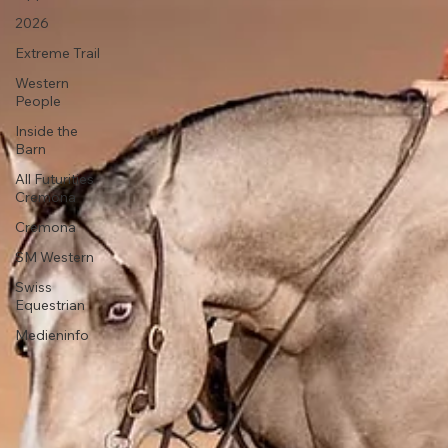
2026
Extreme Trail
Western
People
Inside the
Barn
All Futurities
Cremona
Cremona
SM Western
Swiss
Equestrian
Medieninfo