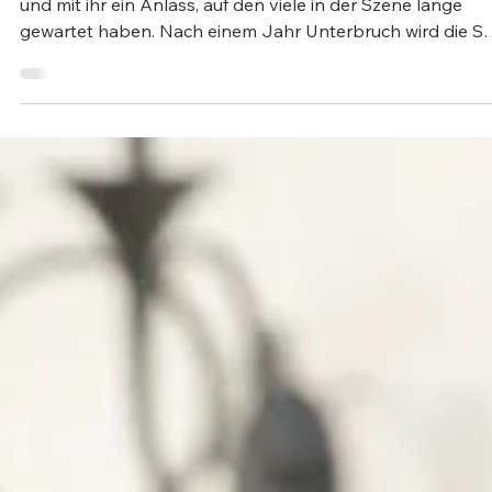
27. Mai
2 Min. Lesezeit
SM Western
Die SM Western feiert 2026 ihr Comeback
Die Schweizer Meisterschaft im Westernreiten kehrt zurüc
und mit ihr ein Anlass, auf den viele in der Szene lange
gewartet haben. Nach einem Jahr Unterbruch wird die S
Western & Reining vom 24. bis 27. September 2026 in
Emmen (LU) neu lanciert. Mit einem engagierten
Organisationskomitee, einer modernen Infrastruktur und
der Rückkehr der Disziplin Reining soll ein neues Kapitel f
den Westernsport in der Schweiz aufgeschlagen werden.
Für viele Reiterinnen, Reiter und Fans i