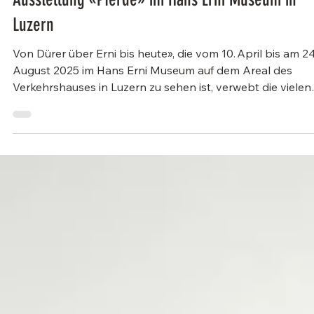
17. Apr. 2025
2 Min. Lesezeit
Events
Ausstellung «Pferde» im Hans Erni Museum in
Luzern
Von Dürer über Erni bis heute», die vom 10. April bis am 24
August 2025 im Hans Erni Museum auf dem Areal des
Verkehrshauses in Luzern zu sehen ist, verwebt die vielen
Aspekte des Pferdes zu einem kunst-, kultur- und
naturgeschichtlichen Bild.