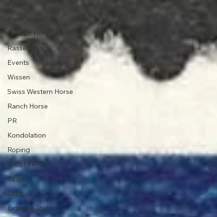
Reininig
Paint Horse
Quarter Horse
Rasseoffen
Events
Wissen
Swiss Western Horse
Ranch Horse
PR
Kondolation
Roping
WESTERNER
Tipps
2026
Extreme Trail