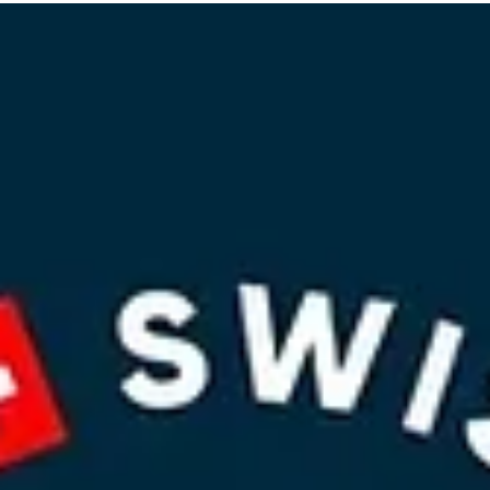
12. Apr. 2025
5 Min. Lesezeit
Wissen
Ab auf die Wiese: Tipps für den Zaunbau
Der Frühling steht vor der Tür und mit ihm die Weidesaiso
Bevor unsere Pferde wieder ihre Freiheit auf der Wiese
geniessen dürfen, gilt es die Weidezäune in Schuss zu
bringen.