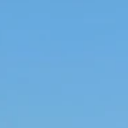
News
Historischer Meilenstein für den Westernreitspor
in der Schweiz
Die drei grössten Schweizer Westernverbände NRHA,
SQHA und SWRA vereint unter Swiss Equestrian.