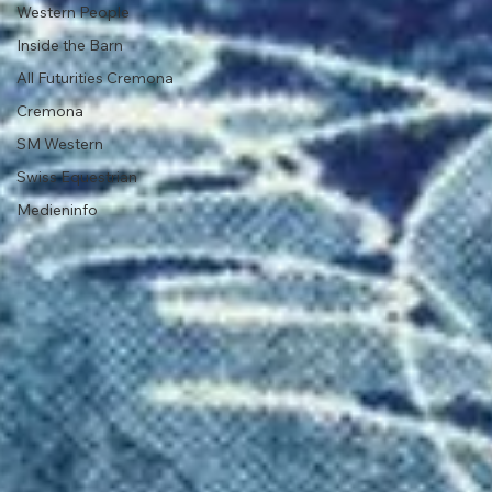
Western People
Inside the Barn
All Futurities Cremona
Cremona
SM Western
Swiss Equestrian
Medieninfo