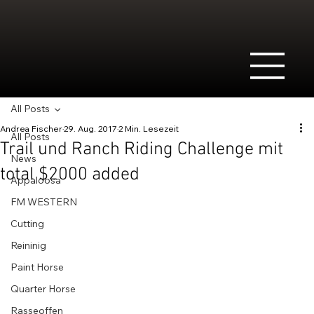
All Posts
Andrea Fischer
29. Aug. 2017
2 Min. Lesezeit
All Posts
Trail und Ranch Riding Challenge mit
News
total $2000 added
Appaloosa
FM WESTERN
Cutting
Reininig
Paint Horse
Quarter Horse
Rasseoffen