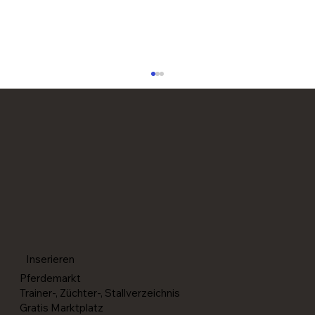
Reining-Paare für die World Reining
Championships in Givrins (SUI) selektioniert
Inserieren
Pferdemarkt
Trainer-, Züchter-, Stallverzeichnis
Gratis Marktplatz