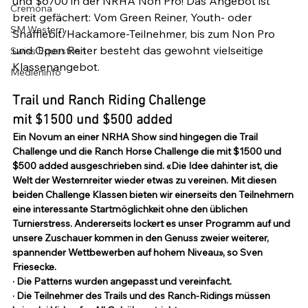
und $6700 in der NRHA Non Pro! Das Angebot ist 
Cremona
breit gefächert: Vom Green Reiner, Youth- oder 
SM Western
Snafflebit/Hackamore-Teilnehmer, bis zum Non Pro 
und Open Reiter besteht das gewohnt vielseitige 
Swiss Equestrian
Medieninfo
Trail und Ranch Riding Challenge

mit $1500 und $500 added
Ein Novum an einer NRHA Show sind hingegen die Trail 
Challenge und die Ranch Horse Challenge die mit $1500 und 
$500 added ausgeschrieben sind. «Die Idee dahinter ist, die 
Welt der Westernreiter wieder etwas zu vereinen. Mit diesen 
beiden Challenge Klassen bieten wir einerseits den Teilnehmern 
eine interessante Startmöglichkeit ohne den üblichen 
Turnierstress. Andererseits lockert es unser Programm auf und 
unsere Zuschauer kommen in den Genuss zweier weiterer, 
spannender Wettbewerben auf hohem Niveau», so Sven 
Friesecke. 
· Die Patterns wurden angepasst und vereinfacht.
· Die Teilnehmer des Trails und des Ranch-Ridings müssen 