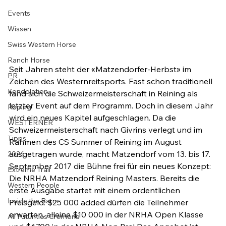
Events
Wissen
Swiss Western Horse
Ranch Horse
Seit Jahren steht der «Matzendorfer-Herbst» im 
PR
Zeichen des Westernreitsports. Fast schon traditionell 
Kondolation
fand sich die Schweizermeisterschaft in Reining als 
letzter Event auf dem Programm. Doch in diesem Jahr 
Roping
wird ein neues Kapitel aufgeschlagen. Da die 
WESTERNER
Schweizermeisterschaft nach Givrins verlegt und im 
Tipps
Rahmen des CS Summer of Reining im August 
ausgetragen wurde, macht Matzendorf vom 13. bis 17. 
2026
September 2017 die Bühne frei für ein neues Konzept: 
Extreme Trail
Die NRHA Matzendorf Reining Masters. Bereits die 
Western People
erste Ausgabe startet mit einem ordentlichen 
Inside the Barn
Preisgeld: $25 000 added dürfen die Teilnehmer 
erwarten, alleine $10 000 in der NRHA Open Klasse 
All Futurities Cremona