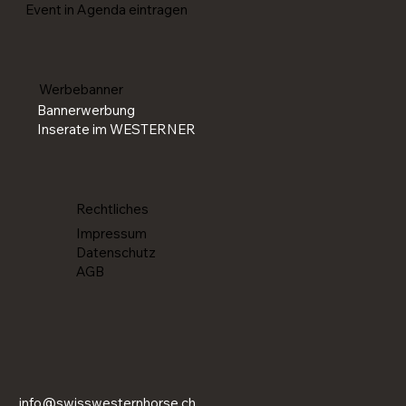
Event in Agenda eintragen
Werbebanner
Bannerwerbung
Inserate im WESTERNER
Rechtliches
Impressum
Datenschutz
AGB
info@swisswesternhorse.ch