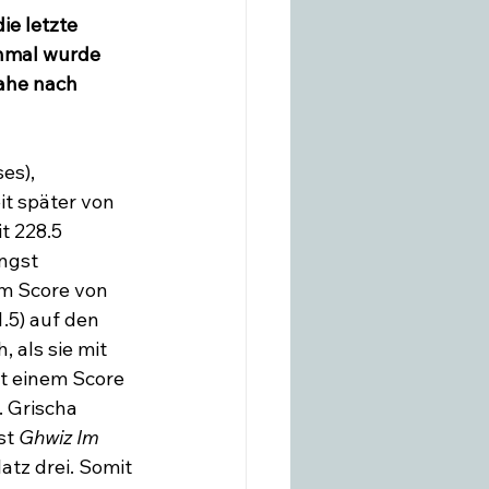
e letzte 
inmal wurde 
ahe nach 
es), 
t später von 
t 228.5 
ngst 
em Score von 
1.5) auf den 
 als sie mit 
t einem Score 
. Grischa 
t 
Ghwiz Im 
atz drei. Somit 