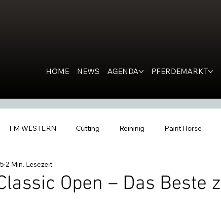
HOME
NEWS
AGENDA
PFERDEMARKT
FM WESTERN
Cutting
Reininig
Paint Horse
15
2 Min. Lesezeit
estern Horse
Ranch Horse
PR
Kondolation
Ro
Classic Open – Das Beste 
tern People
Inside the Barn
All Futurities Cremona
C