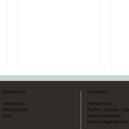
Rechtliches
Inserieren
Impressum
Pferdemarkt
Datenschutz
Trainer-, Züchter-, Sta
AGB
Gratis Marktplatz
Event in Agenda eint
Ausschreibung und Zeitplan
Die S