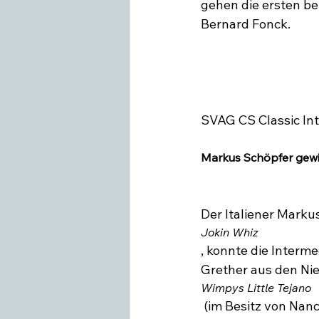
gehen die ersten b
Markus Schöpfer gewi
Der Italiener Marku
Jokin Whiz
, konnte die Interm
Grether aus den Nie
Wimpys Little Tejano
 (im Besitz von Nancy Schmidt) auf den zweiten Platz. Ein Kopf an Kopf Rennen das 