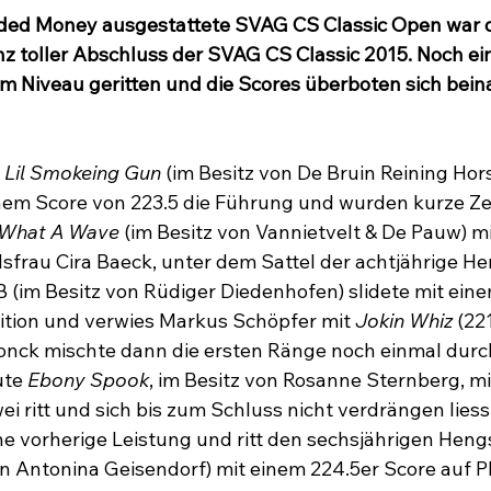
ded Money ausgestattete SVAG CS Classic Open war di
z toller Abschluss der SVAG CS Classic 2015. Noch e
m Niveau geritten und die Scores überboten sich bein
 
Lil Smokeing Gun
 (im Besitz von De Bruin Reining Hors
em Score von 223.5 die Führung und wurden kurze Zei
What A Wave
 (im Besitz von Vannietvelt & De Pauw) mi
sfrau Cira Baeck, unter dem Sattel der achtjährige He
B (im Besitz von Rüdiger Diedenhofen) slidete mit ein
osition und verwies Markus Schöpfer mit 
Jokin Whiz
 (22
Fonck mischte dann die ersten Ränge noch einmal durch,
ute 
Ebony Spook
, im Besitz von Rosanne Sternberg, mi
ei ritt und sich bis zum Schluss nicht verdrängen liess
e vorherige Leistung und ritt den sechsjährigen Hengs
von Antonina Geisendorf) mit einem 224.5er Score auf Pl