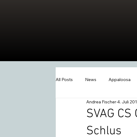
All Posts
News
Appaloosa
Andrea Fischer
4. Juli 20
Events
Wissen
Swiss W
SVAG CS 
Schlus
2026
Extreme Trail
Wes