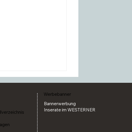
Werbebanner
Bannerwerbung
Inserate im WESTERNER
llverzeichnis
ragen
M Western feiert 2026 ihr