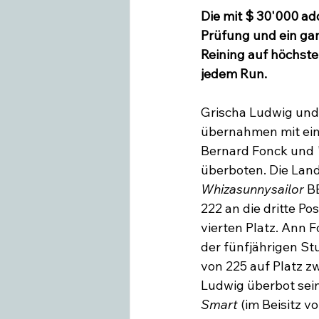
Die mit $ 30'000 ad
Prüfung und ein gan
Swiss Equestrian
Medieninfo
Reining auf höchste
jedem Run.
Grischa Ludwig und
übernahmen mit ein
Bernard Fonck und 
überboten. Die Land
Whizasunnysailor
 B
222 an die dritte P
vierten Platz. Ann 
der fünfjährigen St
von 225 auf Platz zw
Ludwig überbot sein
Smart
 (im Beisitz 