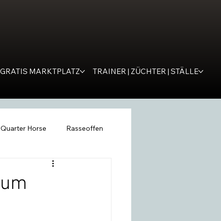
GRATIS MARKTPLATZ
TRAINER | ZÜCHTER | STÄLLE
Quarter Horse
Rasseoffen
ping
WESTERNER
Tipps
zum
remona
SM Western