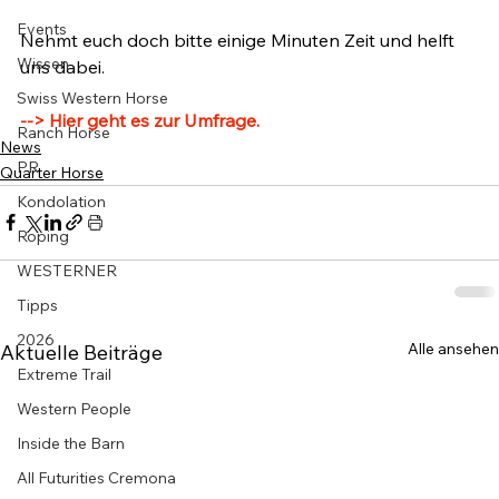
Events
Nehmt euch doch bitte einige Minuten Zeit und helft 
Wissen
uns dabei.

Swiss Western Horse
--> Hier geht es zur Umfrage.
Ranch Horse
News
PR
Quarter Horse
Kondolation
Roping
WESTERNER
Tipps
2026
Alle ansehen
Aktuelle Beiträge
Extreme Trail
Western People
Inside the Barn
All Futurities Cremona