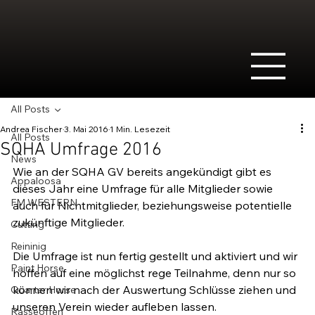
All Posts
Andrea Fischer
3. Mai 2016
1 Min. Lesezeit
All Posts
SQHA Umfrage 2016
News
Wie an der SQHA GV bereits angekündigt gibt es 
Appaloosa
dieses Jahr eine Umfrage für alle Mitglieder sowie 
FM WESTERN
auch für Nichtmitglieder, beziehungsweise potentielle 
zukünftige Mitglieder.

Cutting
Reininig
Die Umfrage ist nun fertig gestellt und aktiviert und wir 
Paint Horse
hoffen auf eine möglichst rege Teilnahme, denn nur so 
können wir nach der Auswertung Schlüsse ziehen und 
Quarter Horse
unseren Verein wieder aufleben lassen.

Rasseoffen