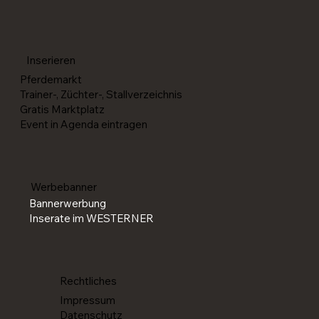
Die SM Western feiert 2026 ihr Comeback
Inserieren
Pferdemarkt
Trainer-, Züchter-, Stallverzeichnis
Gratis Marktplatz
Event in Agenda eintragen
Werbebanner
Bannerwerbung
Inserate im WESTERNER
Rechtliches
Impressum
Datenschutz