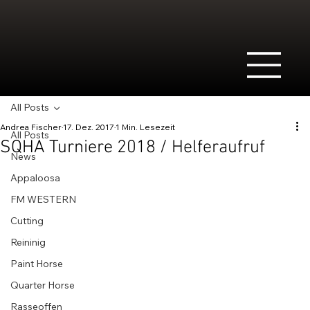
All Posts
Andrea Fischer
17. Dez. 2017
1 Min. Lesezeit
All Posts
SQHA Turniere 2018 / Helferaufruf
News
Appaloosa
FM WESTERN
Cutting
Reininig
Paint Horse
Quarter Horse
Rasseoffen