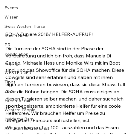
Events
Wissen
Swiss Western Horse
SQHA Tuniere 2018/ HELFER-AUFRUF !

Ranch Horse
PR
Die Turniere der SQHA sind in der Phase der 
Kondolation
Vorbeireitung und ich bin froh, dass Manuela Di 
Caprio, Michaela Hess und Monika Wirz mit im Boot 
Roping
sind, und das Showoffice für die SQHA machen. Diese 
WESTERNER
Cowgirls sind sehr erfahren und haben mit ihren 
Tipps
eigenen Turnieren bewiesen, dass sie diese Shows toll 
2026
über die Bühne bringen. Die SQHA muss einiges an 
diesen Turnieren selber machen, und daher suche ich 
Extreme Trail
sportbegeisterte, ambitionierte Helfer für eine coole 
Western People
Helfercrew. Wir brauchen Helfer um Preise zu 
Inside the Barn
übergeben, Parcours aufzustellen, ect.

Wir werden pro Tag 100.- auszahlen und das Essen 
All Futurities Cremona