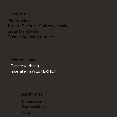
Die SM Western feiert 2026 ihr Comeback
Inserieren
Pferdemarkt
Trainer-, Züchter-, Stallverzeichnis
Gratis Marktplatz
Event in Agenda eintragen
Werbebanner
Bannerwerbung
Inserate im WESTERNER
Rechtliches
Impressum
Datenschutz
AGB