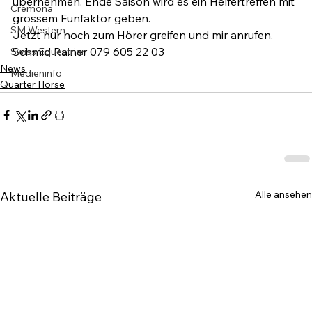
übernehmen. Ende Saison wird es ein Helfertreffen mit 
Cremona
grossem Funfaktor geben.

SM Western
Jetzt nur noch zum Hörer greifen und mir anrufen.

Schmid Rainer 079 605 22 03
Swiss Equestrian
News
Medieninfo
Quarter Horse
Alle ansehen
Aktuelle Beiträge