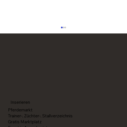
Reining-Paare für die World Reining
Championships in Givrins (SUI) selektioniert
Inserieren
Pferdemarkt
Trainer-, Züchter-, Stallverzeichnis
Gratis Marktplatz