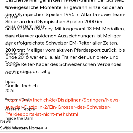
unvergessliche Momente. Er gewann Einzel-Silber an 
Events
den Olympischen Spielen 1996 in Atlanta sowie Team-
Wissen
Silber an den Olympischen Spielen 2000 im 
Swiss Western Horse
australischen Sydney. Mit insgesamt 13 EM-Medaillen, 
Ranch Horse
darunter vier goldenen Auszeichnungen, ist Melliger 
der erfolgreichste Schweizer EM-Reiter aller Zeiten. 
PR
2010 trat Melliger vom aktiven Pferdesport zurück, bis 
Kondolation
Ende 2016 war er u. a. als Trainer der Junioren- und 
Roping
Junge Reiter-Kader des Schweizerischen Verbandes 
für Pferdesport tätig.

WESTERNER
Tipps
Quelle: fnch.ch

2026
https://www.fnch.ch/de/Disziplinen/Springen/News-
Extreme Trail
aus-der-Disziplin-2/Ein-Grosser-des-Schweizer-
Western People
Pferdesports-ist-nicht-mehr.html
Inside the Barn
News
All Futurities Cremona
Swiss Western Horse