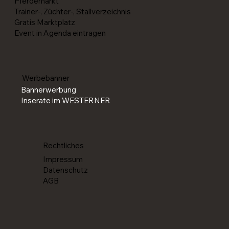
Pferdemarkt
Trainer-, Züchter-, Stallverzeichnis
Gratis Marktplatz
Event in Agenda eintragen
Werbebanner
Bannerwerbung
Inserate im WESTERNER
Rechtliches
Impressum
Datenschutz
AGB