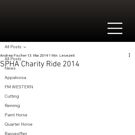
All Posts
Andrea Fischer
13. Mai 2014
1 Min. Lesezeit
All Posts
SPHA Charity Ride 2014
News
Appaloosa
FM WESTERN
Cutting
Reininig
Paint Horse
Quarter Horse
Rasseoffen