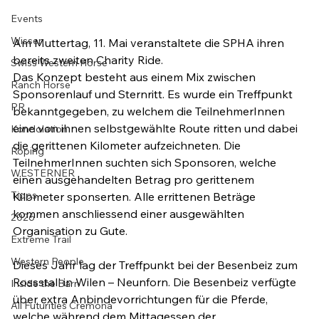
Events
Wissen
Am Muttertag, 11. Mai veranstaltete die SPHA ihren 
bereits zweiten Charity Ride.

Swiss Western Horse
Das Konzept besteht aus einem Mix zwischen 
Ranch Horse
Sponsorenlauf und Sternritt. Es wurde ein Treffpunkt 
PR
bekanntgegeben, zu welchem die TeilnehmerInnen 
eine von ihnen selbstgewählte Route ritten und dabei 
Kondolation
die gerittenen Kilometer aufzeichneten. Die 
Roping
TeilnehmerInnen suchten sich Sponsoren, welche 
WESTERNER
einen ausgehandelten Betrag pro gerittenem 
Tipps
Kilometer sponserten. Alle errittenen Beträge 
kommen anschliessend einer ausgewählten 
2026
Organisation zu Gute.

Extreme Trail
Western People
Dieses Jahr lag der Treffpunkt bei der Besenbeiz zum 
Rossstall in Wilen – Neunforn. Die Besenbeiz verfügte 
Inside the Barn
über extra Anbindevorrichtungen für die Pferde, 
All Futurities Cremona
welche während dem Mittagessen der 