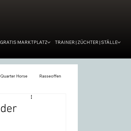
GRATIS MARKTPLATZ
TRAINER | ZÜCHTER | STÄLLE
Quarter Horse
Rasseoffen
ping
WESTERNER
Tipps
 der
remona
SM Western