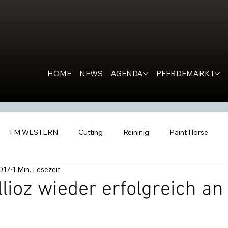
HOME
NEWS
AGENDA
PFERDEMARKT
FM WESTERN
Cutting
Reininig
Paint Horse
2017
1 Min. Lesezeit
estern Horse
Ranch Horse
PR
Kondolation
Ro
llioz wieder erfolgreich an
tern People
Inside the Barn
All Futurities Cremona
C