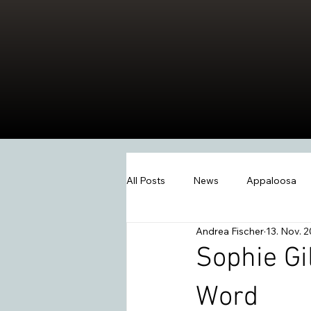
All Posts
News
Appaloosa
Andrea Fischer
13. Nov. 
Events
Wissen
Swiss W
Sophie Gi
Word
2026
Extreme Trail
Wes