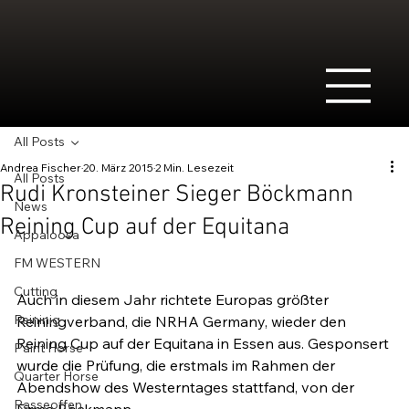
All Posts
Andrea Fischer
20. März 2015
2 Min. Lesezeit
All Posts
Rudi Kronsteiner Sieger Böckmann
News
Reining Cup auf der Equitana
Appaloosa
FM WESTERN
Cutting
Auch in diesem Jahr richtete Europas größter 
Reininig
Reiningverband, die NRHA Germany, wieder den 
Reining Cup auf der Equitana in Essen aus. Gesponsert 
Paint Horse
wurde die Prüfung, die erstmals im Rahmen der 
Quarter Horse
Abendshow des Westerntages stattfand, von der 
Rasseoffen
Firma Böckmann.
