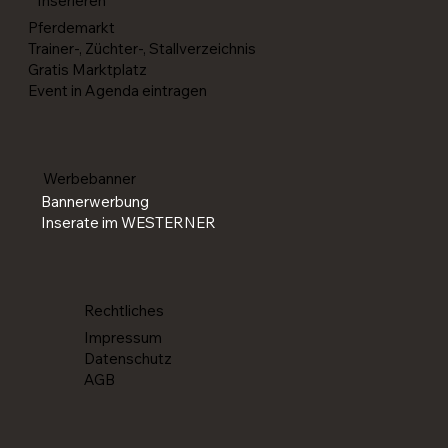
Inserieren
Pferdemarkt
Trainer-, Züchter-, Stallverzeichnis
Gratis Marktplatz
Event in Agenda eintragen
Werbebanner
Bannerwerbung
Inserate im WESTERNER
Rechtliches
Impressum
Datenschutz
AGB