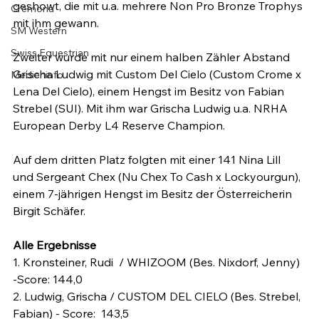
geshowt, die mit u.a. mehrere Non Pro Bronze Trophys 
Cremona
mit ihm gewann.

SM Western
Swiss Equestrian
Zweiter wurde mit nur einem halben Zähler Abstand 
Grischa Ludwig mit Custom Del Cielo (Custom Crome x 
Medieninfo
Lena Del Cielo), einem Hengst im Besitz von Fabian 
Strebel (SUI). Mit ihm war Grischa Ludwig u.a. NRHA 
European Derby L4 Reserve Champion.

Auf dem dritten Platz folgten mit einer 141 Nina Lill 
und Sergeant Chex (Nu Chex To Cash x Lockyourgun), 
einem 7-jährigen Hengst im Besitz der Österreicherin 
Birgit Schäfer.

Alle Ergebnisse
1. Kronsteiner, Rudi  / WHIZOOM (Bes. Nixdorf, Jenny) 
-Score: 144,0

2. Ludwig, Grischa / CUSTOM DEL CIELO (Bes. Strebel, 
Fabian) - Score:  143,5
