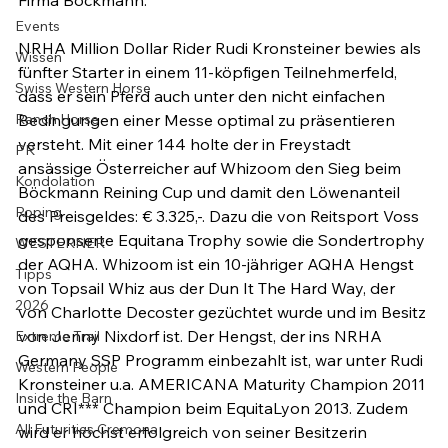
Events
NRHA Million Dollar Rider Rudi Kronsteiner bewies als 
Wissen
fünfter Starter in einem 11-köpfigen Teilnehmerfeld, 
Swiss Western Horse
dass er sein Pferd auch unter den nicht einfachen 
Ranch Horse
Bedingungen einer Messe optimal zu präsentieren 
versteht. Mit einer 144 holte der in Freystadt 
PR
ansässige Österreicher auf Whizoom den Sieg beim 
Kondolation
Böckmann Reining Cup und damit den Löwenanteil 
Roping
des Preisgeldes: € 3.325,-. Dazu die von Reitsport Voss 
gesponserte Equitana Trophy sowie die Sondertrophy 
WESTERNER
der AQHA. Whizoom ist ein 10-jähriger AQHA Hengst 
Tipps
von Topsail Whiz aus der Dun It The Hard Way, der 
2026
von Charlotte Decoster gezüchtet wurde und im Besitz 
von Jenny Nixdorf ist. Der Hengst, der ins NRHA 
Extreme Trail
Germany SSP Programm einbezahlt ist, war unter Rudi 
Western People
Kronsteiner u.a. AMERICANA Maturity Champion 2011 
Inside the Barn
und CRI*** Champion beim EquitaLyon 2013. Zudem 
All Futurities Cremona
wird er höchst erfolgreich von seiner Besitzerin 