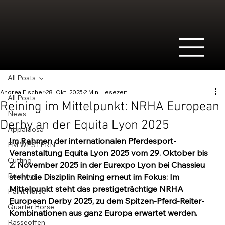
All Posts
Andrea Fischer
28. Okt. 2025
2 Min. Lesezeit
All Posts
Reining im Mittelpunkt: NRHA European
News
Derby an der Equita Lyon 2025
Appaloosa
Im Rahmen der internationalen Pferdesport-
FM WESTERN
Veranstaltung Equita Lyon 2025 vom 29. Oktober bis 
Cutting
2. November 2025 in der Eurexpo Lyon bei Chassieu 
Reininig
steht die Disziplin Reining erneut im Fokus: Im 
Mittelpunkt steht das prestigeträchtige NRHA 
Paint Horse
European Derby 2025, zu dem Spitzen-Pferd-Reiter-
Quarter Horse
Kombinationen aus ganz Europa erwartet werden.
Rasseoffen