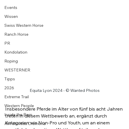
Events
Wissen
Swiss Western Horse
Ranch Horse
PR
Kondolation
Roping
WESTERNER
Tipps
2026
Equita Lyon 2024 - © Wanted Photos
Extreme Trail
Western People
Insbesondere Pferde im Alter von fünf bis acht Jahren 
Inside the Barn
treten in diesem Wettbewerb an, ergänzt durch 
Kategorien wie Non-Pro und Youth, um an einem 
All Futurities Cremona