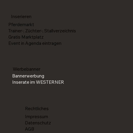
Die SM Western feiert 2026 ihr Comeback
Inserieren
Pferdemarkt
Trainer-, Züchter-, Stallverzeichnis
Gratis Marktplatz
Event in Agenda eintragen
Werbebanner
Bannerwerbung
Inserate im WESTERNER
Rechtliches
Impressum
Datenschutz
AGB