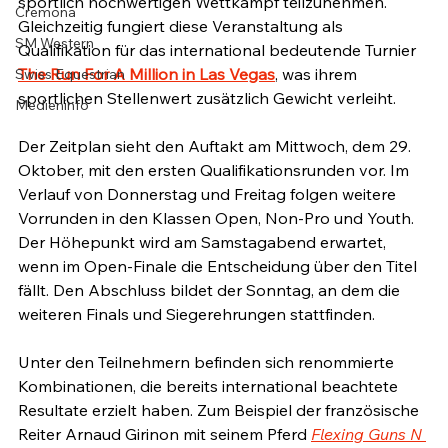
sportlich hochwertigen Wettkampf teilzunehmen. 
Cremona
Gleichzeitig fungiert diese Veranstaltung als 
SM Western
Qualifikation für das international bedeutende Turnier 
The Run For A Million in Las Vegas
, was ihrem 
Swiss Equestrian
sportlichen Stellenwert zusätzlich Gewicht verleiht.
Medieninfo
Der Zeitplan sieht den Auftakt am Mittwoch, dem 29. 
Oktober, mit den ersten Qualifikationsrunden vor. Im 
Verlauf von Donnerstag und Freitag folgen weitere 
Vorrunden in den Klassen Open, Non-Pro und Youth. 
Der Höhepunkt wird am Samstagabend erwartet, 
wenn im Open-Finale die Entscheidung über den Titel 
fällt. Den Abschluss bildet der Sonntag, an dem die 
weiteren Finals und Siegerehrungen stattfinden.
Unter den Teilnehmern befinden sich renommierte 
Kombinationen, die bereits international beachtete 
Resultate erzielt haben. Zum Beispiel der französische 
Reiter Arnaud Girinon mit seinem Pferd 
Flexing Guns N 