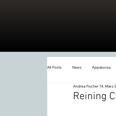
All Posts
News
Appaloosa
Andrea Fischer
14. März 
Events
Wissen
Swiss W
Reining C
2026
Extreme Trail
Wes