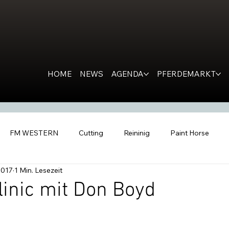
HOME
NEWS
AGENDA
PFERDEMARKT
FM WESTERN
Cutting
Reininig
Paint Horse
2017
1 Min. Lesezeit
estern Horse
Ranch Horse
PR
Kondolation
Ro
linic mit Don Boyd
tern People
Inside the Barn
All Futurities Cremona
C