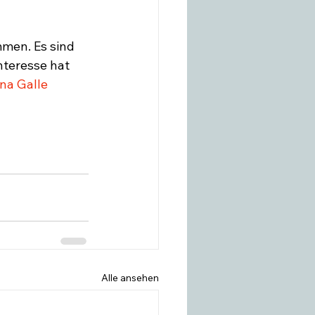
mmen. Es sind 
nteresse hat 
ina Galle
Alle ansehen