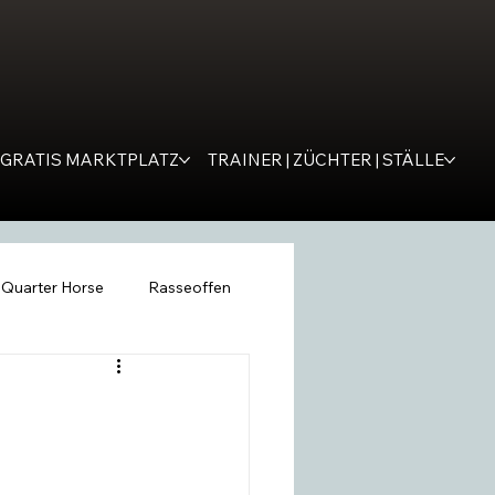
GRATIS MARKTPLATZ
TRAINER | ZÜCHTER | STÄLLE
Quarter Horse
Rasseoffen
ping
WESTERNER
Tipps
remona
SM Western