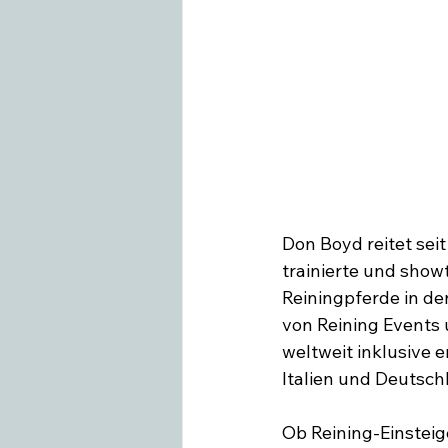
Swiss Equestrian
Medieninfo
Don Boyd reitet sei
trainierte und sho
Reiningpferde in de
von Reining Events 
weltweit inklusive 
Italien und Deutschl
Ob Reining-Einsteige