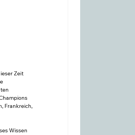
eser Zeit 
e 
ten 
e Champions 
, Frankreich, 
sses Wissen 