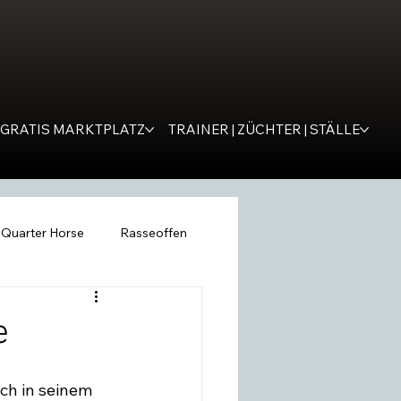
GRATIS MARKTPLATZ
TRAINER | ZÜCHTER | STÄLLE
Quarter Horse
Rasseoffen
ping
WESTERNER
Tipps
e
remona
SM Western
ch in seinem 