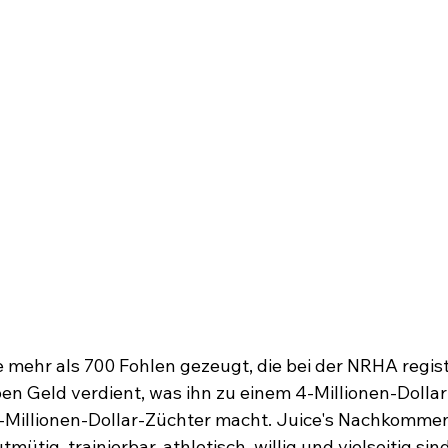
 mehr als 700 Fohlen gezeugt, die bei der NRHA regist
n Geld verdient, was ihn zu einem 4-Millionen-Dollar
-Millionen-Dollar-Züchter macht. Juice's Nachkommen
mütig, trainierbar, athletisch, willig und vielseitig sind