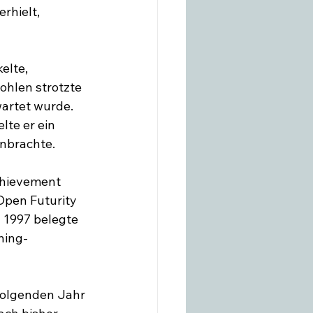
rhielt, 
elte, 
hlen strotzte 
artet wurde. 
lte er ein 
brachte.

chievement 
pen Futurity 
 1997 belegte 
ning-
folgenden Jahr 