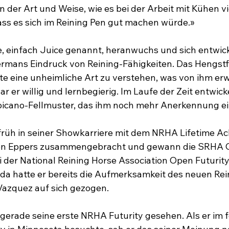
der Art und Weise, wie es bei der Arbeit mit Kühen vie
ss es sich im Reining Pen gut machen würde.»

e, einfach Juice genannt, heranwuchs und sich entwick
rmans Eindruck von Reining-Fähigkeiten. Das Hengstfo
tte eine unheimliche Art zu verstehen, was von ihm erw
r er willig und lernbegierig. Im Laufe der Zeit entwicke
cano-Fellmuster, das ihm noch mehr Anerkennung ein
früh in seiner Showkarriere mit dem NRHA Lifetime A
n Eppers zusammengebracht und gewann die SRHA O
i der National Reining Horse Association Open Futurity
r da hatte er bereits die Aufmerksamkeit des neuen Rei
azquez auf sich gezogen.

gerade seine erste NRHA Futurity gesehen. Als er im 