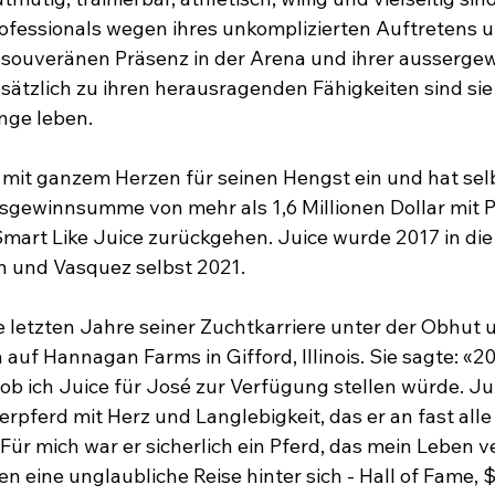
ofessionals wegen ihres unkomplizierten Auftretens 
 souveränen Präsenz in der Arena und ihrer ausserge
usätzlich zu ihren herausragenden Fähigkeiten sind sie
nge leben.

 mit ganzem Herzen für seinen Hengst ein und hat sel
gewinnsumme von mehr als 1,6 Millionen Dollar mit P
mart Like Juice zurückgehen. Juice wurde 2017 in die
und Vasquez selbst 2021.

e letzten Jahre seiner Zuchtkarriere unter der Obhut 
f Hannagan Farms in Gifford, Illinois. Sie sagte: «200
ob ich Juice für José zur Verfügung stellen würde. Jui
rpferd mit Herz und Langlebigkeit, das er an fast alle
ür mich war er sicherlich ein Pferd, das mein Leben v
 eine unglaubliche Reise hinter sich - Hall of Fame, $