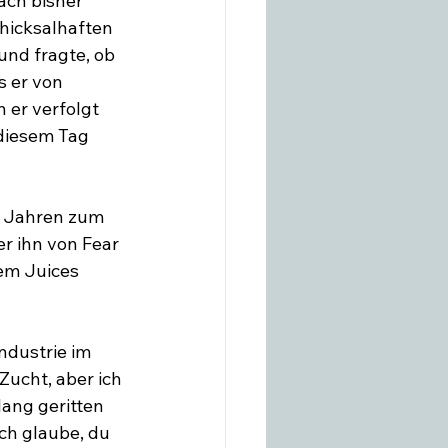
ach bisher 
chicksalhaften 
und fragte, ob 
s er von 
 er verfolgt 
diesem Tag 
5 Jahren zum 
r ihn von Fear 
dem Juices 
ndustrie im 
Zucht, aber ich 
lang geritten 
Ich glaube, du 