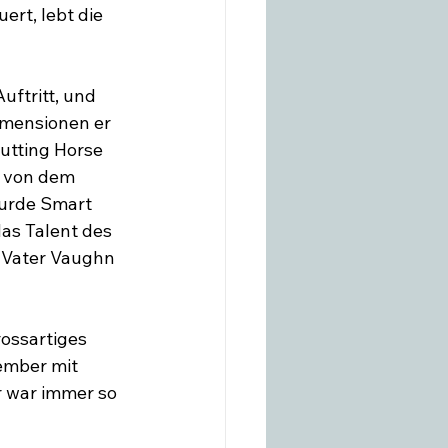
rt, lebt die 
uftritt, und 
mensionen er 
utting Horse 
t von dem 
wurde Smart 
as Talent des 
 Vater Vaughn 
rossartiges 
ember mit 
r war immer so 