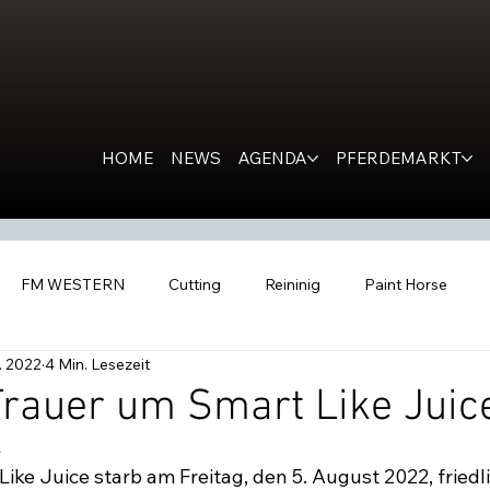
HOME
NEWS
AGENDA
PFERDEMARKT
FM WESTERN
Cutting
Reininig
Paint Horse
. 2022
4 Min. Lesezeit
estern Horse
Ranch Horse
PR
Kondolation
Ro
Trauer um Smart Like Juic
4
tern People
Inside the Barn
All Futurities Cremona
C
ke Juice starb am Freitag, den 5. August 2022, friedli