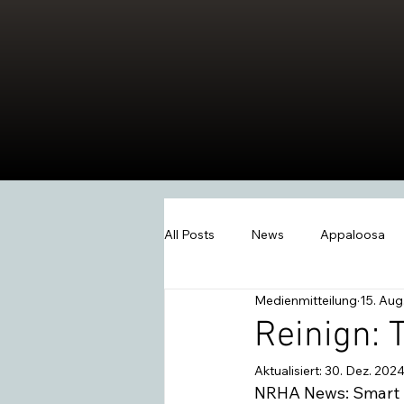
All Posts
News
Appaloosa
Medienmitteilung
15. Aug
Events
Wissen
Swiss W
Reinign: 
Aktualisiert:
30. Dez. 202
2026
Extreme Trail
Wes
NRHA News: Smart Li