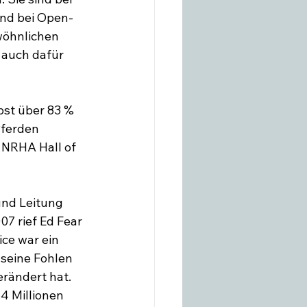
und bei Open-
wöhnlichen 
 auch dafür 
bst über 83 % 
ferden 
 NRHA Hall of 
und Leitung 
7 rief Ed Fear 
ce war ein 
 seine Fohlen 
erändert hat. 
4 Millionen 