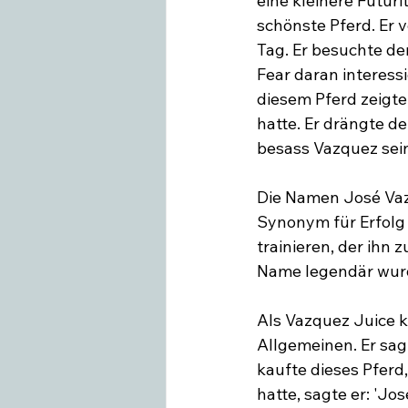
eine kleinere Futur
schönste Pferd. Er v
Tag. Er besuchte de
Fear daran interessie
diesem Pferd zeigte
hatte. Er drängte d
besass Vazquez sein
Die Namen José Vaz
Synonym für Erfolg 
trainieren, der ihn 
Name legendär wurd
Als Vazquez Juice ka
Allgemeinen. Er sag
kaufte dieses Pferd,
hatte, sagte er: 'Jo