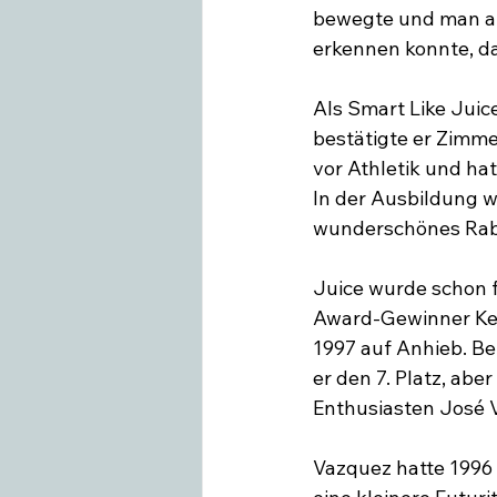
bewegte und man an 
erkennen konnte, da
Als Smart Like Juic
bestätigte er Zimme
vor Athletik und ha
In der Ausbildung wa
wunderschönes Rabi
Juice wurde schon 
Award-Gewinner Ke
1997 auf Anhieb. Be
er den 7. Platz, abe
Enthusiasten José V
Vazquez hatte 1996 