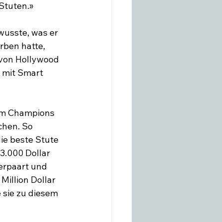
Stuten.»

wusste, was er 
rben hatte, 
 von Hollywood 
 mit Smart 
 um Champions 
hen. So 
ie beste Stute 
3.000 Dollar 
erpaart und 
illion Dollar 
sie zu diesem 