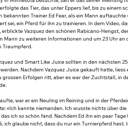
ity in Minnesota besuchte, sah er das seiner Meinung n
erfolgte das Tier, das unter Eppers lief, bis zu einem s
n bekannten Trainer Ed Fear, als ein Mann auftauchte 
rt sei, ein Pferd für ihn zu trainieren. In dem Video, da
, erblickte Vazquez den schönen Rabicano-Hengst, den
en Mann zu weiteren Informationen und um 23 Uhr an 
 Traumpferd.

quez und Smart Like Juice sollten in den nächsten 2
werden. Nachdem Vazquez Juice gekauft hatte, liess e
zu grossen Erfolgen ritt, aber es war der Zuchtstall, in 
e.

ufte, war er ein Neuling im Reining und in der Pferdei
te: «Ich kannte niemanden. Ich wusste nichts über die 
 das ich so schön fand. Nachdem Ed ihn ein paar Tage 
sé, ich glaube nicht, dass du nur ein Turnierpferd hast. 