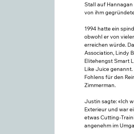
Stall auf Hannagan 
von ihm gegründete 
Swiss Equestrian
Medieninfo
1994 hatte ein spin
obwohl er von viel
erreichen würde. Da
Association, Lindy
Elitehengst Smart L
Like Juice genannt.
Fohlens für den Rei
Zimmerman.

Justin sagte: «Ich w
Exterieur und war 
etwas Cutting-Traini
angenehm im Umgang