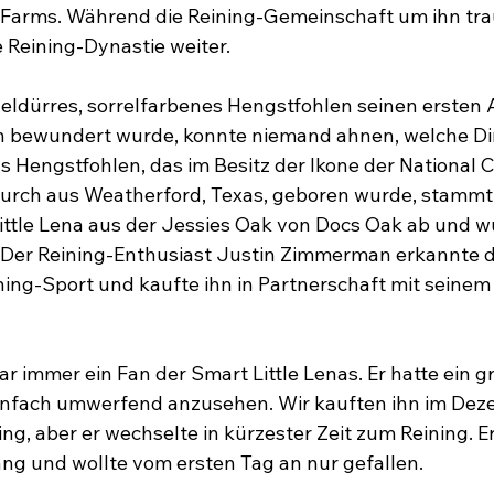
Farms. Während die Reining-Gemeinschaft um ihn traue
Reining-Dynastie weiter.

deldürres, sorrelfarbenes Hengstfohlen seinen ersten A
en bewundert wurde, konnte niemand ahnen, welche Di
s Hengstfohlen, das im Besitz der Ikone der National C
 Burch aus Weatherford, Texas, geboren wurde, stamm
ittle Lena aus der Jessies Oak von Docs Oak ab und 
 Der Reining-Enthusiast Justin Zimmerman erkannte d
ning-Sport und kaufte ihn in Partnerschaft mit seinem
ar immer ein Fan der Smart Little Lenas. Er hatte ein g
einfach umwerfend anzusehen. Wir kauften ihn im Dez
ng, aber er wechselte in kürzester Zeit zum Reining. E
 und wollte vom ersten Tag an nur gefallen.
