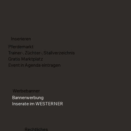
Reining-Paare für die World Reining
Championships in Givrins (SUI) selektioniert
Inserieren
Pferdemarkt
Trainer-, Züchter-, Stallverzeichnis
Gratis Marktplatz
Event in Agenda eintragen
Werbebanner
Bannerwerbung
Inserate im WESTERNER
Rechtliches