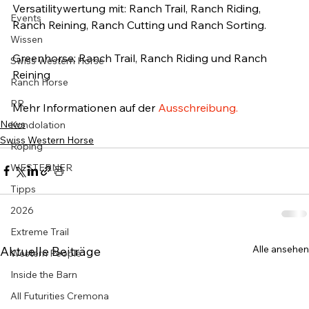
Versatilitywertung mit: Ranch Trail, Ranch Riding, 
Events
Ranch Reining, Ranch Cutting und Ranch Sorting.

Wissen
Greenhorse: Ranch Trail, Ranch Riding und Ranch 
Swiss Western Horse
Reining

Ranch Horse
PR
Mehr Informationen auf der 
Ausschreibung.
News
Kondolation
Swiss Western Horse
Roping
WESTERNER
Tipps
2026
Extreme Trail
Alle ansehen
Aktuelle Beiträge
Western People
Inside the Barn
All Futurities Cremona