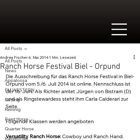
All Posts
Andrea Fischer
6. Mai 2014
1 Min. Lesezeit
All Posts
Ranch Horse Festival Biel - Orpund
News
Die Ausschreibung für das Ranch Horse Festival in Biel-
Appaloosa
Orpund vom 5./6. Juli 2014 ist online. Nennschluss ist 
FM WESTERN
der 16. Juni. Als Richter amtet Jürgen von Bistram (D) 
und als Ringstewardess steht ihm Carla Calderari zur 
Cutting
Seite.

Reininig
Paint Horse
Folgende Klassen werden angeboten

Quarter Horse
Versatility Ranch Horse:
 Cowboy und Ranch Hand. 
Rasseoffen