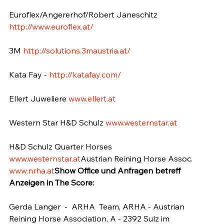
Euroflex/Angererhof/Robert Janeschitz 
http://www.euroflex.at/
3M 
http://solutions.3maustria.at/
Kata Fay - 
http://katafay.com/
Ellert Juweliere 
www.ellert.at
Western Star H&D Schulz 
www.westernstar.at
H&D Schulz Quarter Horses 
www.westernstar.at
Austrian Reining Horse Assoc. 
www.nrha.at
Show Office und Anfragen betreff 
Anzeigen in The Score:
Gerda Langer  -  ARHA  Team, ARHA - Austrian 
Reining Horse Association, A - 2392 Sulz im 