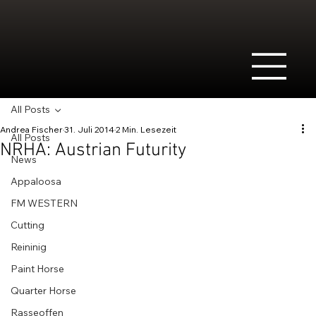
All Posts
Andrea Fischer
31. Juli 2014
2 Min. Lesezeit
All Posts
NRHA: Austrian Futurity
News
Appaloosa
FM WESTERN
Cutting
Reininig
Paint Horse
Quarter Horse
Rasseoffen