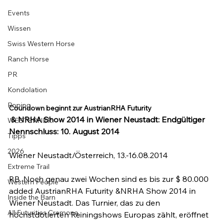
Events
Wissen
Swiss Western Horse
Ranch Horse
PR
Kondolation
Roping
Coundown beginnt zur AustrianRHA Futurity
 & NRHA
 Show 2014 in Wiener Neustadt: 
Endgültiger 
WESTERNER
Nennschluss: 10. August 2014
Tipps
2026
Wiener Neustadt/Österreich, 13.-16.08.2014

Extreme Trail
RB. Noch genau zwei Wochen sind es bis zur $ 80.000 
Western People
added AustrianRHA Futurity &NRHA Show 2014 in 
Inside the Barn
Wiener Neustadt. Das Turnier, das zu den 
All Futurities Cremona
höchstdotierten Reiningshows Europas zählt, eröffnet 