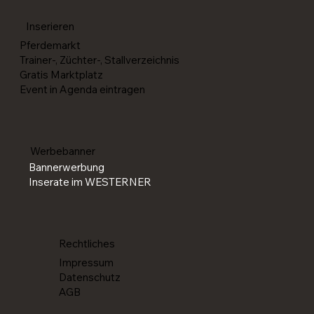
Reining-Paare für die World Reining
Championships in Givrins (SUI) selektioniert
Inserieren
Pferdemarkt
Trainer-, Züchter-, Stallverzeichnis
Gratis Marktplatz
Event in Agenda eintragen
Werbebanner
Bannerwerbung
Inserate im WESTERNER
Rechtliches
Impressum
Datenschutz
AGB