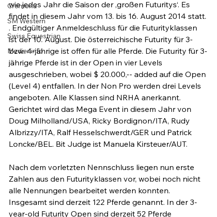
wie jedes Jahr die Saison der ‚großen Futuritys‘. Es 
Cremona
findet in diesem Jahr vom 13. bis 16. August 2014 statt. 
SM Western
. Endgültiger Anmeldeschluss für die Futurityklassen 
Swiss Equestrian
ist der 10. August. Die österreichische Futurity für 3- 
bzw. 4-jährige ist offen für alle Pferde. Die Futurity für 3-
Medieninfo
jährige Pferde ist in der Open in vier Levels 
ausgeschrieben, wobei $ 20.000,-- added auf die Open 
(Level 4) entfallen. In der Non Pro werden drei Levels 
angeboten. Alle Klassen sind NRHA anerkannt. 
Gerichtet wird das Mega Event in diesem Jahr von 
Doug Milholland/USA, Ricky Bordignon/ITA, Rudy 
Albrizzy/ITA, Ralf Hesselschwerdt/GER und Patrick 
Loncke/BEL. Bit Judge ist Manuela Kirsteuer/AUT.

Nach dem vorletzten Nennschluss liegen nun erste 
Zahlen aus den Futurityklassen vor, wobei noch nicht 
alle Nennungen bearbeitet werden konnten. 
Insgesamt sind derzeit 122 Pferde genannt. In der 3-
year-old Futurity Open sind derzeit 52 Pferde 