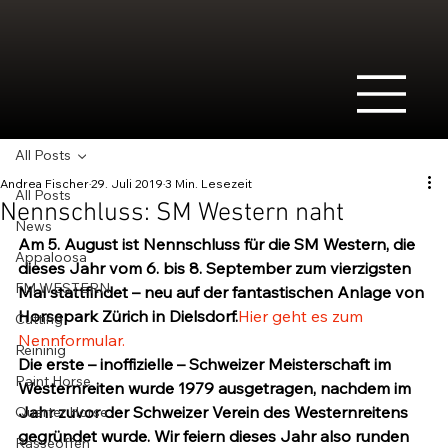
All Posts
Andrea Fischer
29. Juli 2019
3 Min. Lesezeit
All Posts
Nennschluss: SM Western naht
News
Am 5. August ist Nennschluss für die SM Western, die 
Appaloosa
dieses Jahr vom 6. bis 8. September zum vierzigsten 
FM WESTERN
Mal stattfindet – neu auf der fantastischen Anlage von 
Horsepark Zürich in Dielsdorf.
Hier geht es zum 
Cutting
Nennformular.
Reininig
Die erste – inoffizielle – Schweizer Meisterschaft im 
Paint Horse
Westernreiten wurde 1979 ausgetragen, nachdem im 
Jahr zuvor der Schweizer Verein des Westernreitens 
Quarter Horse
gegründet wurde. Wir feiern dieses Jahr also runden 
Rasseoffen