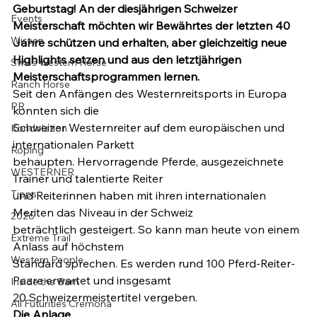
Geburtstag! An der diesjährigen Schweizer 
Events
Meisterschaft möchten wir Bewährtes der letzten 40 
Wissen
Jahre schützen und erhalten, aber gleichzeitig neue 
Highlights setzen und aus den letztjährigen 
Swiss Western Horse
Meisterschaftsprogrammen lernen. 
Ranch Horse
Seit den Anfängen des Westernreitsports in Europa 
PR
konnten sich die

Schweizer Westernreiter auf dem europäischen und 
Kondolation
internationalen Parkett

Roping
behaupten. Hervorragende Pferde, ausgezeichnete 
WESTERNER
Trainer und talentierte Reiter

Tipps
und Reiterinnen haben mit ihren internationalen 
Meriten das Niveau in der Schweiz

2026
beträchtlich gesteigert. So kann man heute von einem 
Extreme Trail
Anlass auf höchstem

Western People
Standard sprechen. Es werden rund 100 Pferd-Reiter-
Paare erwartet und insgesamt

Inside the Barn
20 Schweizermeistertitel vergeben.
All Futurities Cremona
Die Anlage