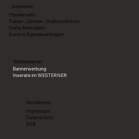
Championships in Givrins (SUI) selektioniert
Inserieren
Pferdemarkt
Trainer-, Züchter-, Stallverzeichnis
Gratis Marktplatz
Event in Agenda eintragen
Werbebanner
Bannerwerbung
Inserate im WESTERNER
Rechtliches
Impressum
Datenschutz
AGB