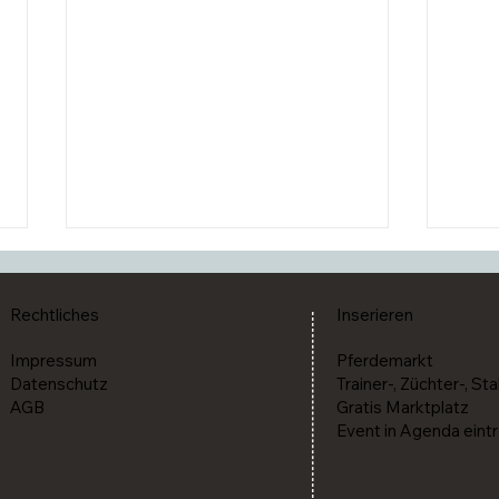
Rechtliches
Inserieren
Impressum
Pferdemarkt
Datenschutz
Trainer-, Züchter-, Sta
AGB
Gratis Marktplatz
Event in Agenda eint
Reining-Paare für die World
Cutti
Reining Championships in
202
Givrins (SUI) selektioniert