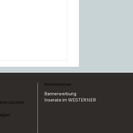
Werbebanner
Bannerwerbung
Inserate im WESTERNER
llverzeichnis
ragen
ng & Reining S Cow Classic
5