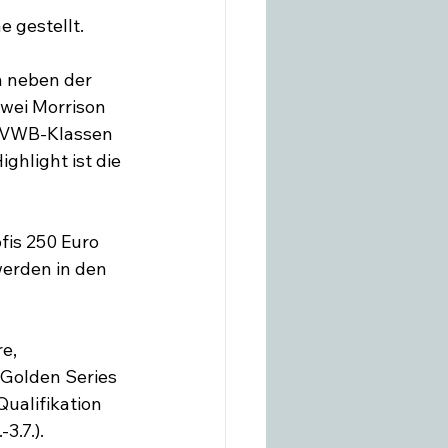
gestellt.

n neben der 
ei Morrison 
 VWB-Klassen 
ghlight ist die 
fis 250 Euro 
werden in den 
e, 
Golden Series 
ualifikation 
.7.).
