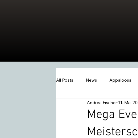
All Posts
News
Appaloosa
Andrea Fischer
11. Mai 2
Events
Wissen
Swiss W
Mega Eve
Meistersc
2026
Extreme Trail
Wes