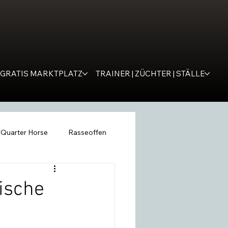
GRATIS MARKTPLATZ
TRAINER | ZÜCHTER | STÄLLE
Quarter Horse
Rasseoffen
ping
WESTERNER
Tipps
ische
remona
SM Western