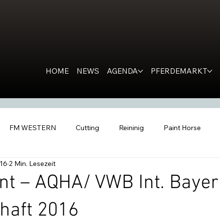
HOME
NEWS
AGENDA
PFERDEMARKT
FM WESTERN
Cutting
Reininig
Paint Horse
016
2 Min. Lesezeit
estern Horse
Ranch Horse
PR
Kondolation
Ro
nt – AQHA/ VWB Int. Bayer
haft 2016
tern People
Inside the Barn
All Futurities Cremona
C