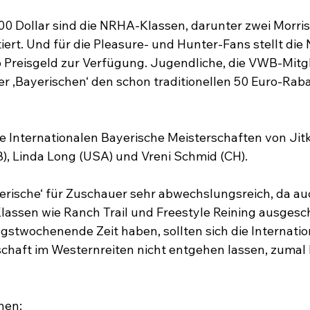
700 Dollar sind die NRHA-Klassen, darunter zwei Morris
iert. Und für die Pleasure- und Hunter-Fans stellt die
Preisgeld zur Verfügung. Jugendliche, die VWB-Mitgli
er ‚Bayerischen‘ den schon traditionellen 50 Euro-Raba
e Internationalen Bayerische Meisterschaften von Jit
B), Linda Long (USA) und Vreni Schmid (CH).

ayerische‘ für Zuschauer sehr abwechslungsreich, da au
lassen wie Ranch Trail und Freestyle Reining ausgesch
ngstwochenende Zeit haben, sollten sich die Internatio
chaft im Westernreiten nicht entgehen lassen, zumal ke
en:
