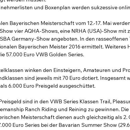
ilnehmerlisten und Boxenplan werden sukzessive online 
alen Bayerischen Meisterschaft vom 12.-17. Mai werde
Show vier AQHA-Shows, eine NRHA (USA)-Show mit zw
 NSBA Germany-Show angeboten. In den rasseoffenen
onalen Bayerischen Meister 2016 ermittelt. Weiteres Hi
 die 57.000 Euro VWB Golden Series.

telklassen winken den Einsteigern, Amateuren und Pro
ndklassen sind jeweils mit 70 Euro dotiert. Insgesamt 
s 6.000 Euro Preisgeld ausgeschüttet.

reisgeld sind in den VWB Series Klassen Trail, Pleasur
manship Ranch Riding und Reining zu gewinnen. Die 
rischen Meisterschaft dienen auch gleichzeitig als 2. Q
7.000 Euro Series bei der Bavarian Summer Show (29.6.-3