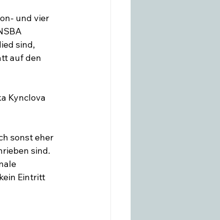
on- und vier 
 NSBA 
ed sind, 
tt auf den 
ka Kynclova 
ch sonst eher 
rieben sind. 
nale 
in Eintritt 