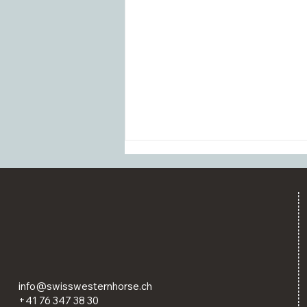
Ausschreibung und Zeitplan
info@swisswesternhorse.ch
für die SM Reining / Western
+41 76 347 38 30
2026 veröffentlicht