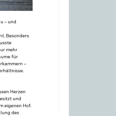
u – und 
nt. Besonders 
usste 
nur mehr 
äume für 
terkammern – 
rhältnisse.
ossen Herzen 
esitzt und 
em eigenen Hof. 
klung des 