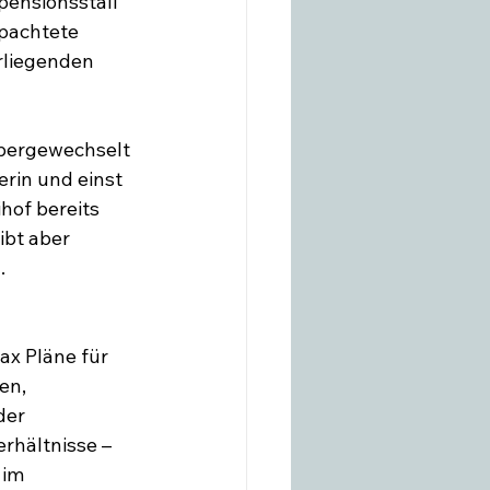
pensionsstall 
pachtete 
rliegenden 
bergewechselt 
rin und einst 
hof bereits 
ibt aber 
.
x Pläne für 
en, 
der 
rhältnisse – 
 im 