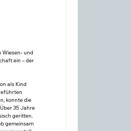
n Wiesen- und 
haft ein – der 
on als Kind 
geführten 
, konnte die 
Über 35 Jahre 
sch geritten. 
ieb gemeinsam 