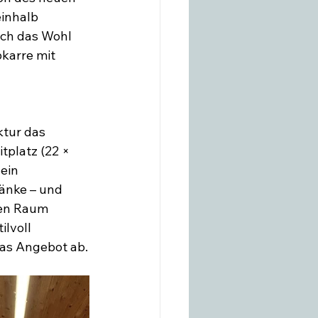
einhalb 
uch das Wohl 
karre mit 
ktur das 
tplatz (22 × 
ein 
änke – und 
ren Raum 
lvoll 
das Angebot ab.