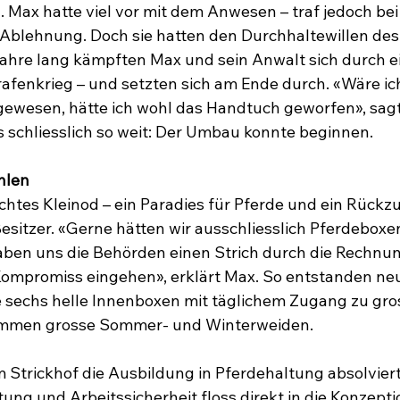
 Max hatte viel vor mit dem Anwesen – traf jedoch be
: Ablehnung. Doch sie hatten den Durchhaltewillen de
Jahre lang kämpften Max und sein Anwalt sich durch e
afenkrieg – und setzten sich am Ende durch. «Wäre ic
 gewesen, hätte ich wohl das Handtuch geworfen», sagt
s schliesslich so weit: Der Umbau konnte beginnen.
hlen
chtes Kleinod – ein Paradies für Pferde und ein Rückzu
esitzer. «Gerne hätten wir ausschliesslich Pferdeboxe
aben uns die Behörden einen Strich durch die Rechnu
Kompromiss eingehen», erklärt Max. So entstanden ne
 sechs helle Innenboxen mit täglichem Zugang zu gro
ommen grosse Sommer- und Winterweiden.
Strickhof die Ausbildung in Pferdehaltung absolviert
tung und Arbeitssicherheit floss direkt in die Konzept