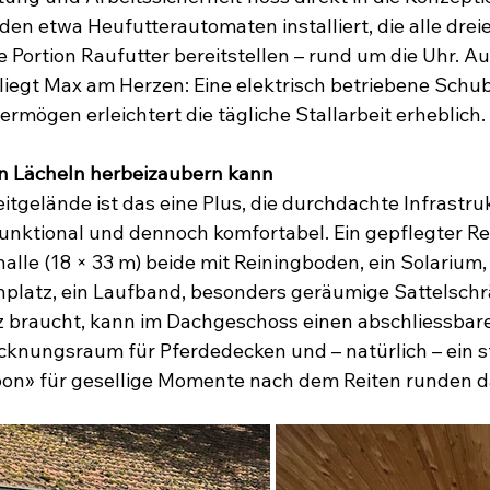
den etwa Heufutterautomaten installiert, die alle drei
e Portion Raufutter bereitstellen – rund um die Uhr. A
liegt Max am Herzen: Eine elektrisch betriebene Schub
mögen erleichtert die tägliche Stallarbeit erheblich.
in Lächeln herbeizaubern kann
itgelände ist das eine Plus, die durchdachte Infrastru
unktional und dennoch komfortabel. Ein gepflegter Rei
alle (18 × 33 m) beide mit Reiningboden, ein Solarium, 
atz, ein Laufband, besonders geräumige Sattelschr
z braucht, kann im Dachgeschoss einen abschliessba
cknungsraum für Pferdedecken und – natürlich – ein sti
loon» für gesellige Momente nach dem Reiten runden 