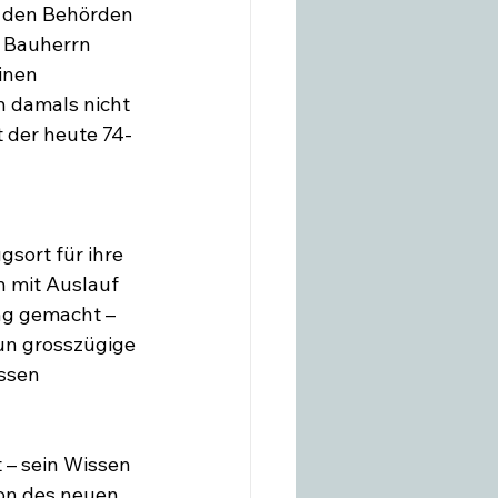
i den Behörden 
s Bauherrn 
inen 
h damals nicht 
 der heute 74-
gsort für ihre 
n mit Auslauf 
ng gemacht – 
un grosszügige 
ssen 
 – sein Wissen 
ion des neuen 