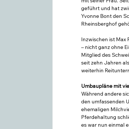
mit seiner Frau. Se
geführt und hat zwi
Yvonne Bont den Sch
Rheinsberghof gehö
Inzwischen ist Max
– nicht ganz ohne Ei
Mitglied des Schwei
seit zehn Jahren als
weiterhin Reitunter
Umbaupläne mit vi
Während andere sic
den umfassenden Um
ehemaligen Milchvie
Pferdehaltung schli
es war nun einmal ei