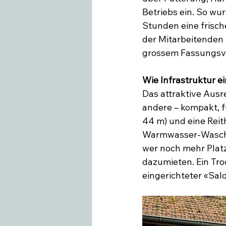
Betriebs ein. So wur
Stunden eine frisch
der Mitarbeitenden 
grossem Fassungsver
Wie Infrastruktur e
Das attraktive Ausre
andere – kompakt, f
44 m) und eine Reith
Warmwasser-Waschpl
wer noch mehr Plat
dazumieten. Ein Tro
eingerichteter «Sa