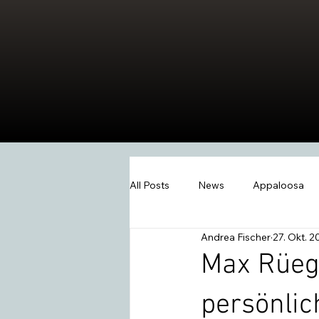
All Posts
News
Appaloosa
Andrea Fischer
27. Okt. 2
Events
Wissen
Swiss W
Max Rüegg
persönlic
2026
Extreme Trail
Wes