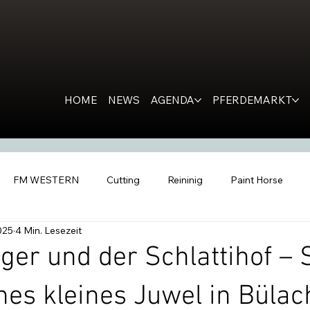
HOME
NEWS
AGENDA
PFERDEMARKT
FM WESTERN
Cutting
Reininig
Paint Horse
025
4 Min. Lesezeit
estern Horse
Ranch Horse
PR
Kondolation
Ro
er und der Schlattihof – 
hes kleines Juwel in Bülac
tern People
Inside the Barn
All Futurities Cremona
C