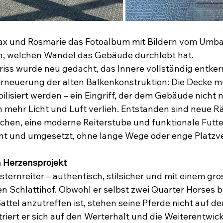
ax und Rosmarie das Fotoalbum mit Bildern vom Umba
ch, welchen Wandel das Gebäude durchlebt hat. 
ss wurde neu gedacht, das Innere vollständig entker
rneuerung der alten Balkenkonstruktion: Die Decke m
lisiert werden – ein Eingriff, der dem Gebäude nicht 
mehr Licht und Luft verlieh. Entstanden sind neue R
ächen, eine moderne Reiterstube und funktionale Fut
lant und umgesetzt, ohne lange Wege oder enge Platzve
in Herzensprojekt
ternreiter – authentisch, stilsicher und mit einem gr
en Schlattihof. Obwohl er selbst zwei Quarter Horses b
attel anzutreffen ist, stehen seine Pferde nicht auf d
triert er sich auf den Werterhalt und die Weiterentwic