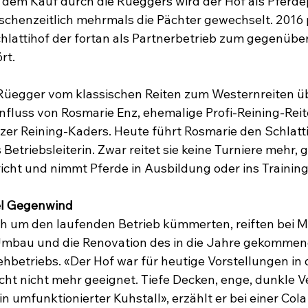
it dem Kauf durch die Rüeggers wird der Hof als Pferde
schenzeitlich mehrmals die Pächter gewechselt. 2016 
lattihof der fortan als Partnerbetrieb zum gegenübe
rt.
 Rüegger vom klassischen Reiten zum Westernreiten ü
nfluss von Rosmarie Enz, ehemalige Profi-Reining-Reite
zer Reining-Kaders. Heute führt Rosmarie den Schlatti
 Betriebsleiterin. Zwar reitet sie keine Turniere mehr, g
richt und nimmt Pferde in Ausbildung oder ins Training
el Gegenwind
h um den laufenden Betrieb kümmerten, reiften bei Ma
bau und die Renovation des in die Jahre gekommen
hbetriebs. «Der Hof war für heutige Vorstellungen in 
cht nicht mehr geeignet. Tiefe Decken, enge, dunkle Ve
n umfunktionierter Kuhstall», erzählt er bei einer Cola