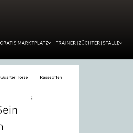
GRATIS MARKTPLATZ
TRAINER | ZÜCHTER | STÄLLE
Quarter Horse
Rasseoffen
ping
WESTERNER
Tipps
Sein
h
remona
SM Western