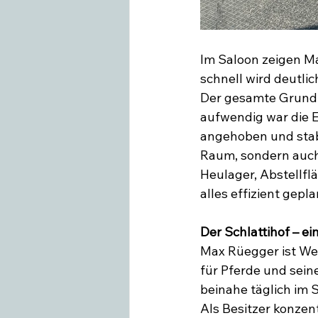
Im Saloon zeigen M
schnell wird deutli
Der gesamte Grundri
aufwendig war die E
angehoben und stabi
Raum, sondern auch 
Heulager, Abstellfl
alles effizient gep
Der Schlattihof – e
Max Rüegger ist Wes
für Pferde und sein
beinahe täglich im S
Als Besitzer konzen