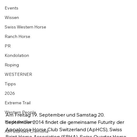
Events
Wissen
Swiss Western Horse
Ranch Horse
PR
Kondolation
Roping
WESTERNER
Tipps
2026
Extreme Trail
Western People
Am Freitag 19. September und Samstag 20. 
September 2014 findet die gemeinsame Futurity der 
Inside the Barn
Appaloosa Horse Club Switzerland (ApHCS), Swiss 
All Futurities Cremona
Paint Horse Association (SPHA), Swiss Quarter Horse 