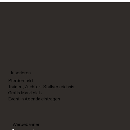
Reining-Paare für die World Reining
Championships in Givrins (SUI) selektioniert
Inserieren
Pferdemarkt
Trainer-, Züchter-, Stallverzeichnis
Gratis Marktplatz
Event in Agenda eintragen
Werbebanner