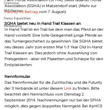
Cremona
Association (SQHA) in Matzendorf statt. (Mehr zur
SM Western
Futurity im Beitrag
 vom 7. August)

Swiss Equestrian
Medieninfo
In Hand Trail ist ein Trail bei dem man das Pferd an der 
Hand vorstellt. Eine tolle Gelegenheit junge Pferde an 
das Turniergeschehen zu gewöhnen. Die SQHA bietet 
neu dieses Jahr zum ersten Mal 1-3 Year Old In-Hand 
Trail Klassen an. Dies jedoch ohne Auszahlung von 
Preisgeldern - aber mit Plaketten und Schärpe für den 
Erstplatzierten.

Das Nennformular für die Zuchtschau und die Futurity 
der 3 Verbände ist unter diesem 
Link
 zu finden. Bitte 
beachtet den Nennschluss vom Dienstag 2. 
September 2014. Nachnennungen nur bei der SPHA 
möglich, dies gegen doppeltes Nenngeld. Bei ApHCS 