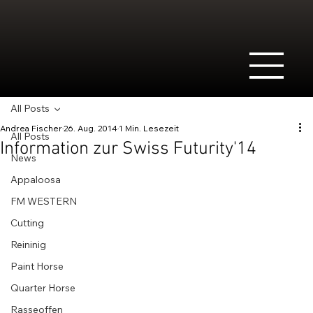
All Posts
Andrea Fischer
26. Aug. 2014
1 Min. Lesezeit
All Posts
Information zur Swiss Futurity'14
News
Appaloosa
FM WESTERN
Cutting
Reininig
Paint Horse
Quarter Horse
Rasseoffen