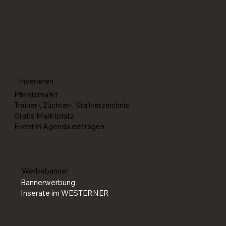
Die SM Western feiert 2026 ihr Comeback
Inserieren
Pferdemarkt
Trainer-, Züchter-, Stallverzeichnis
Gratis Marktplatz
Event in Agenda eintragen
Werbebanner
Bannerwerbung
Inserate im WESTERNER