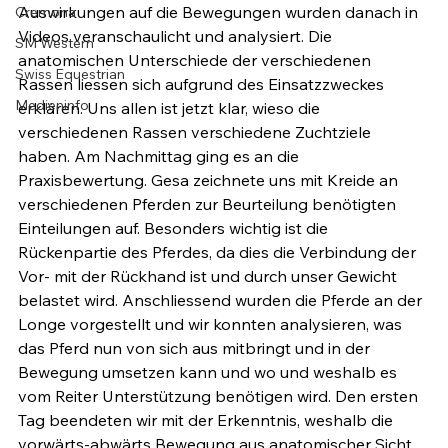
Auswirkungen auf die Bewegungen wurden danach in 
Cremona
Videos veranschaulicht und analysiert. Die 
SM Western
anatomischen Unterschiede der verschiedenen 
Swiss Equestrian
Rassen liessen sich aufgrund des Einsatzzweckes 
Medieninfo
erklären. Uns allen ist jetzt klar, wieso die 
verschiedenen Rassen verschiedene Zuchtziele 
haben. Am Nachmittag ging es an die 
Praxisbewertung. Gesa zeichnete uns mit Kreide an 
verschiedenen Pferden zur Beurteilung benötigten 
Einteilungen auf. Besonders wichtig ist die 
Rückenpartie des Pferdes, da dies die Verbindung der 
Vor- mit der Rückhand ist und durch unser Gewicht 
belastet wird. Anschliessend wurden die Pferde an der 
Longe vorgestellt und wir konnten analysieren, was 
das Pferd nun von sich aus mitbringt und in der 
Bewegung umsetzen kann und wo und weshalb es 
vom Reiter Unterstützung benötigen wird. Den ersten 
Tag beendeten wir mit der Erkenntnis, weshalb die 
vorwärts-abwärts Bewegung aus anatomischer Sicht 