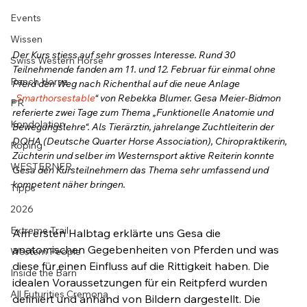
Events
Wissen
Der Kurs stiess auf sehr grosses Interesse. Rund 30 
Swiss Western Horse
Teilnehmende fanden am 11. und 12. Februar für einmal ohne 
Ranch Horse
Pferd den Weg nach Richenthal auf die neue Anlage 
„
Smarthorsestable
“ von Rebekka Blumer. Gesa Meier-Bidmon 
PR
referierte zwei Tage zum Thema „Funktionelle Anatomie und 
Kondolation
Bewegungslehre“. Als Tierärztin, jahrelange Zuchtleiterin der 
DQHA (Deutsche Quarter Horse Association), Chiropraktikerin, 
Roping
Züchterin und selber im Westernsport aktive Reiterin konnte 
WESTERNER
Gesa den Kursteilnehmern das Thema sehr umfassend und 
kompetent näher bringen. 
Tipps
2026
Extreme Trail
Am ersten Halbtag erklärte uns Gesa die 
anatomischen Gegebenheiten von Pferden und was 
Western People
diese für einen Einfluss auf die Rittigkeit haben. Die 
Inside the Barn
idealen Voraussetzungen für ein Reitpferd wurden 
All Futurities Cremona
definiert und anhand von Bildern dargestellt. Die 