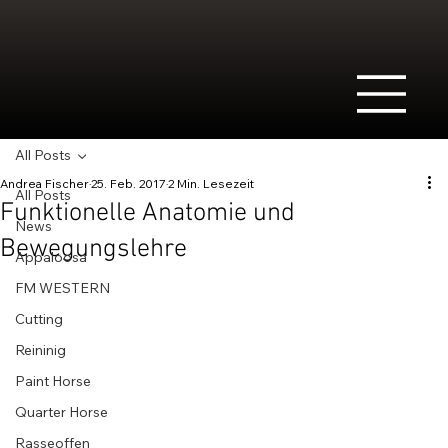
All Posts
Andrea Fischer
25. Feb. 2017
2 Min. Lesezeit
All Posts
Funktionelle Anatomie und
News
Bewegungslehre
Appaloosa
FM WESTERN
Cutting
Reininig
Paint Horse
Quarter Horse
Rasseoffen