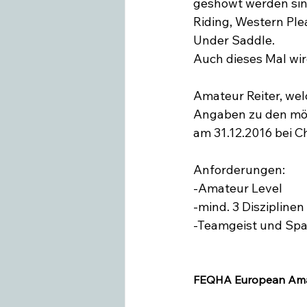
geshowt werden sin
Riding, Western Ple
Under Saddle.

Auch dieses Mal wird
Amateur Reiter, welc
Angaben zu den mögl
am 31.12.2016 bei C
Anforderungen:

-Amateur Level

-mind. 3 Disziplinen

-Teamgeist und Spas
FEQHA European Ama