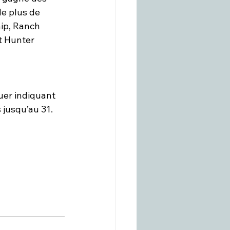
e plus de 
ip, Ranch 
t Hunter 
uer indiquant 
 jusqu’au 31. 