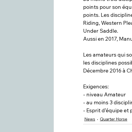
points pour son équ
points. Les discipl
Riding, Western Ple
Under Saddle.

Aussi en 2017, Manu
Les amateurs qui so
les disciplines possi
Décembre 2016 à Ch
Exigences:

- niveau Amateur

- au moins 3 discipli
- Esprit d’équipe et p
News
Quarter Horse