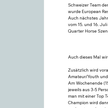
Schweizer Team der
wurde European Re
Swiss Equestrian
Medieninfo
Auch nächstes Jahr
vom 15. und 16. Juli
Quarter Horse Szene
Auch dieses Mal wird
Zusätzlich wird vor
Amateur/Youth und
Am Wochenende (15. 
jeweils aus 3-5 Pers
man mit einer Top T
Champion wird dann 