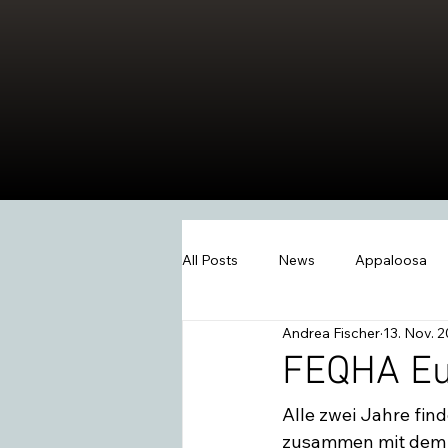
All Posts
News
Appaloosa
Andrea Fischer
13. Nov. 
Events
Wissen
Swiss W
FEQHA Eu
Alle zwei Jahre fin
2026
Extreme Trail
Wes
zusammen mit dem E