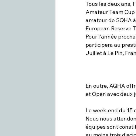
Tous les deux ans, 
Amateur Team Cup ai
amateur de SQHA à 
European Reserve T
Pour l'année proch
participera au prest
Juillet à Le Pin, Fra
En outre, AQHA offr
et Open avec deux j
Le week-end du 15 e
Nous nous attendons
équipes sont consti
au moins trois disci