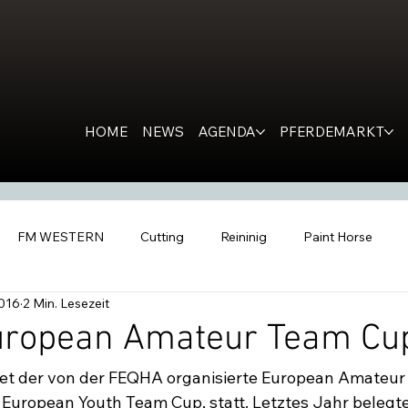
HOME
NEWS
AGENDA
PFERDEMARKT
FM WESTERN
Cutting
Reininig
Paint Horse
2016
2 Min. Lesezeit
estern Horse
Ranch Horse
PR
Kondolation
Ro
ropean Amateur Team Cu
det der von der FEQHA organisierte European Amateur
tern People
Inside the Barn
All Futurities Cremona
C
uropean Youth Team Cup, statt. Letztes Jahr belegte