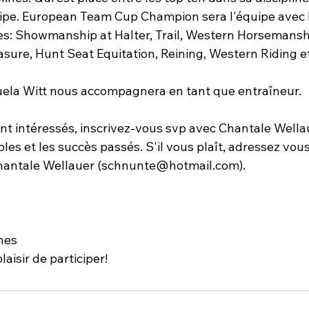
ipe. European Team Cup Champion sera l'équipe avec l
ines: Showmanship at Halter, Trail, Western Horsemansh
asure, Hunt Seat Equitation, Reining, Western Riding e
ela Witt nous accompagnera en tant que entraîneur.

nt intéressés, inscrivez-vous svp avec Chantale Wella
bles et les succès passés. S'il vous plaît, adressez vous
antale Wellauer (schnunte@hotmail.com).

nes

laisir de participer!