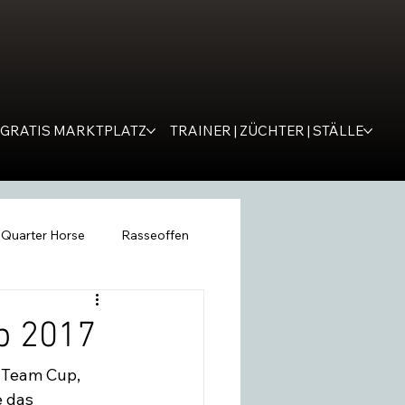
GRATIS MARKTPLATZ
TRAINER | ZÜCHTER | STÄLLE
Quarter Horse
Rasseoffen
ping
WESTERNER
Tipps
p 2017
 Team Cup, 
remona
SM Western
 das 