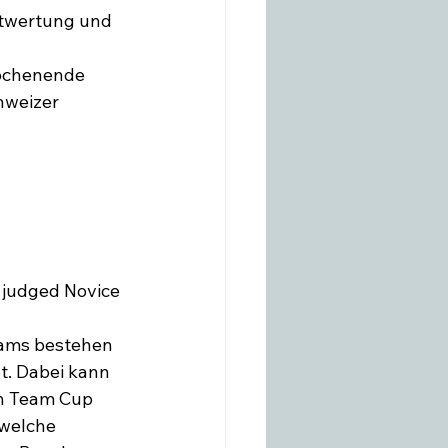
twertung und 
ochenende 
hweizer 
 judged Novice 
eams bestehen 
t. Dabei kann 
an Team Cup 
welche 