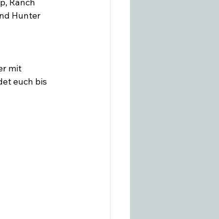
p, Ranch 
und Hunter 
r mit 
et euch bis 