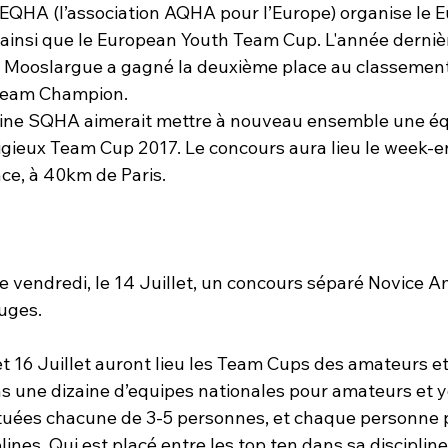
FEQHA (l’association AQHA pour l’Europe) organise le 
nsi que le European Youth Team Cup. L'année dernièr
Mooslargue a gagné la deuxième place au classement 
eam Champion.

aine SQHA aimerait mettre à nouveau ensemble une éq
igieux Team Cup 2017. Le concours aura lieu le week-en
nce, à 40km de Paris.

e vendredi, le 14 Juillet, un concours séparé Novice 
uges.

t 16 Juillet auront lieu les Team Cups des amateurs et
 une dizaine d’equipes nationales pour amateurs et y
tuées chacune de 3-5 personnes, et chaque personne p
plines. Qui est placé entre les top ten dans sa disciplin