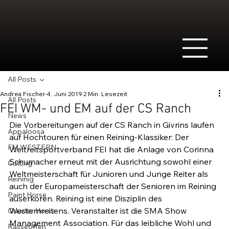
All Posts
Andrea Fischer
4. Juni 2019
2 Min. Lesezeit
All Posts
FEI WM- und EM auf der CS Ranch
News
Die Vorbereitungen auf der CS Ranch in Givrins laufen 
Appaloosa
auf Hochtouren für einen Reining-Klassiker: Der 
FM WESTERN
Weltreitsportverband FEI hat die Anlage von Corinna 
Schumacher erneut mit der Ausrichtung sowohl einer 
Cutting
Weltmeisterschaft für Junioren und Junge Reiter als 
Reininig
auch der Europameisterschaft der Senioren im Reining 
Paint Horse
auserkoren. Reining ist eine Disziplin des 
Westernreitens. Veranstalter ist die SMA Show 
Quarter Horse
Management Association. Für das leibliche Wohl und 
Rasseoffen