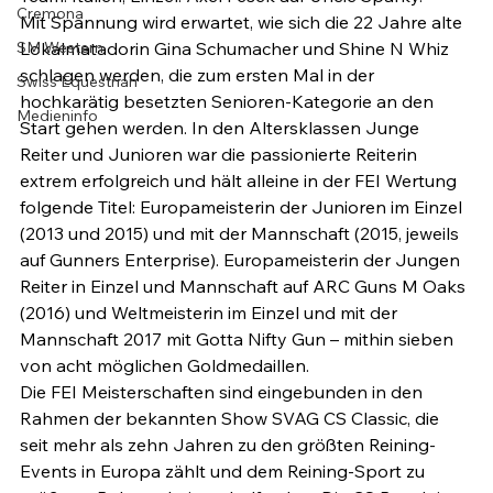
Cremona
Mit Spannung wird erwartet, wie sich die 22 Jahre alte 
SM Western
Lokalmatadorin Gina Schumacher und Shine N Whiz 
schlagen werden, die zum ersten Mal in der 
Swiss Equestrian
hochkarätig besetzten Senioren-Kategorie an den 
Medieninfo
Start gehen werden. In den Altersklassen Junge 
Reiter und Junioren war die passionierte Reiterin 
extrem erfolgreich und hält alleine in der FEI Wertung 
folgende Titel: Europameisterin der Junioren im Einzel 
(2013 und 2015) und mit der Mannschaft (2015, jeweils 
auf Gunners Enterprise). Europameisterin der Jungen 
Reiter in Einzel und Mannschaft auf ARC Guns M Oaks 
(2016) und Weltmeisterin im Einzel und mit der 
Mannschaft 2017 mit Gotta Nifty Gun – mithin sieben 
von acht möglichen Goldmedaillen.
Die FEI Meisterschaften sind eingebunden in den 
Rahmen der bekannten Show SVAG CS Classic, die 
seit mehr als zehn Jahren zu den größten Reining-
Events in Europa zählt und dem Reining-Sport zu 