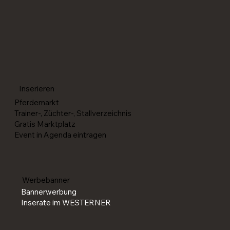
Ausschreibung und Zeitplan für die SM
Reining / Western 2026 veröffentlicht
Inserieren
Pferdemarkt
Trainer-, Züchter-, Stallverzeichnis
Gratis Marktplatz
Event in Agenda eintragen
Werbebanner
Bannerwerbung
Inserate im WESTERNER