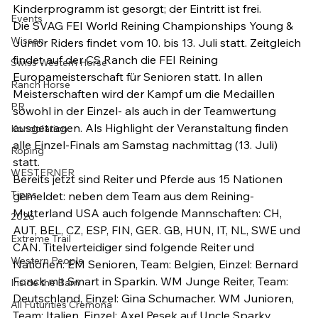
Kinderprogramm ist gesorgt; der Eintritt ist frei.
Events
Die SVAG FEI World Reining Championships Young & 
Wissen
Junior Riders findet vom 10. bis 13. Juli statt. Zeitgleich 
findet auf der CS Ranch die FEI Reining 
Swiss Western Horse
Europameisterschaft für Senioren statt. In allen 
Ranch Horse
Meisterschaften wird der Kampf um die Medaillen 
PR
sowohl in der Einzel- als auch in der Teamwertung 
ausgetragen. Als Highlight der Veranstaltung finden 
Kondolation
alle Einzel-Finals am Samstag nachmittag (13. Juli) 
Roping
statt.
WESTERNER
Bereits jetzt sind Reiter und Pferde aus 15 Nationen 
Tipps
gemeldet: neben dem Team aus dem Reining-
Mutterland USA auch folgende Mannschaften: CH, 
2026
AUT, BEL, CZ, ESP, FIN, GER. GB, HUN, IT, NL, SWE und 
Extreme Trail
CAN. Titelverteidiger sind folgende Reiter und 
Western People
Nationen: EM Senioren, Team: Belgien, Einzel: Bernard 
Fonck mit Smart in Sparkin. WM Junge Reiter, Team: 
Inside the Barn
Deutschland, Einzel: Gina Schumacher. WM Junioren, 
All Futurities Cremona
Team: Italien, Einzel: Axel Pesek auf Uncle Sparky.