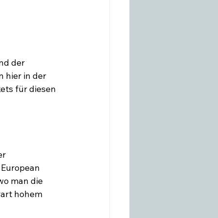
nd der 
hier in der 
ts für diesen 
r 
 European 
wo man die 
rart hohem 