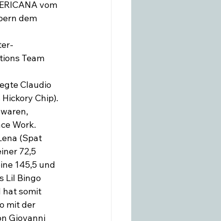
MERICANA vom 
ebern dem 
ter-
tions Team 
egte Claudio 
Hickory Chip). 
waren, 
nce Work. 
Lena (Spat 
iner 72,5 
ine 145,5 und 
 Lil Bingo 
 hat somit 
o mit der 
n Giovanni 