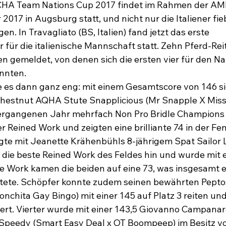
CHA Team Nations Cup 2017 findet im Rahmen der A
 2017 in Augsburg statt, und nicht nur die Italiener fi
en. In Travagliato (BS, Italien) fand jetzt das erste 
r für die italienische Mannschaft statt. Zehn Pferd-Rei
 gemeldet, von denen sich die ersten vier für den Na
nnten.

 es dann ganz eng: mit einem Gesamtscore von 146 si
Chestnut AQHA Stute Snapplicious (Mr Snapple X Miss 
 vergangenen Jahr mehrfach Non Pro Bridle Champions 
er Reined Work und zeigten eine brilliante 74 in der Fe
te mit Jeanette Krähenbühls 8-jährigem Spat Sailor 
) die beste Reined Work des Feldes hin und wurde mit e
ce Work kamen die beiden auf eine 73, was insgesamt e
tete. Schöpfer konnte zudem seinen bewährten Peptos
nchita Gay Bingo) mit einer 145 auf Platz 3 reiten und
ziert. Vierter wurde mit einer 143,5 Giovanno Campanar
peedy (Smart Easy Deal x OT Boompeep) im Besitz vo