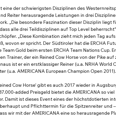
t eine der schwierigsten Disziplinen des Westernreitsp
nd Reiter herausragende Leistungen in drei Disziplinen
k. „Die besondere Faszination dieser Disziplin liegt fü
 dass alle drei Teildisziplinen auf Top Level beherrscht
höpfer. „Diese Kombination zieht mich jeden Tag aufs 
ß, wovon er spricht. Der Südtiroler hat die ERCHA Fut
 Team Gold beim ersten ERCHA Team Nations Cup. Er i
n Trainer, der ein Reined Cow Horse von der Pike auf z
naus ist er ein erstklassiger Reiner (u.a. NRHA World 
ter (u.a. AMERICANA European Champion Open 2011).

Reined Cow Horse‘ gibt es auch 2017 wieder in Augsbu
 37.000-added Preisgeld bietet die AMERICANA so viel
r. Damit ist dieses Event eines der höchstdotierten in
erhaupt und Pflichttermin für die Spitzenreiter und –p
 dass wir mit der AMERICANA eine so herausragende Pla