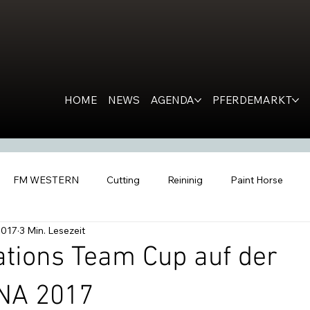
HOME
NEWS
AGENDA
PFERDEMARKT
FM WESTERN
Cutting
Reininig
Paint Horse
2017
3 Min. Lesezeit
estern Horse
Ranch Horse
PR
Kondolation
Ro
tions Team Cup auf der
NA 2017
tern People
Inside the Barn
All Futurities Cremona
C