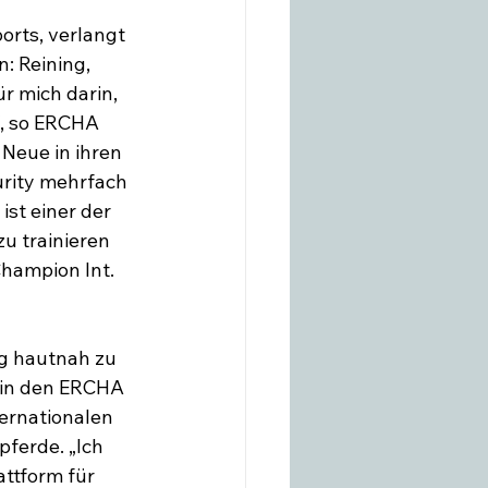
orts, verlangt 
: Reining, 
r mich darin, 
“, so ERCHA 
Neue in ihren 
urity mehrfach 
st einer der 
u trainieren 
Champion Int. 
rg hautnah zu 
 in den ERCHA 
ternationalen 
ferde. „Ich 
ttform für 