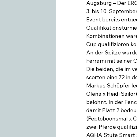
Augsburg – Der ER
3. bis 10. September
Event bereits entgeg
Qualifikationsturnie
Kombinationen waren
Cup qualifizieren ko
An der Spitze wurde
Ferrami mit seiner 
Die beiden, die im
scorten eine 72 in d
Markus Schöpfer leg
Olena x Heidi Sailor
belohnt. In der Fen
damit Platz 2 bedeu
(Peptoboonsmal x Co
zwei Pferde qualifi
AQHA Stute Smart S