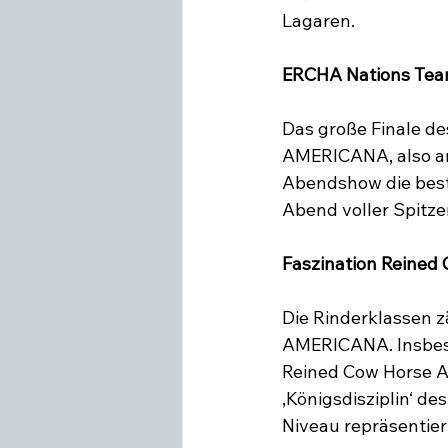
Lagaren.

ERCHA Nations Team
Das große Finale d
AMERICANA, also am 
Abendshow die best
Abend voller Spitzen
Faszination Reined 
Die Rinderklassen 
AMERICANA. Insbeso
Reined Cow Horse As
‚Königsdisziplin‘ de
Niveau repräsentiert 