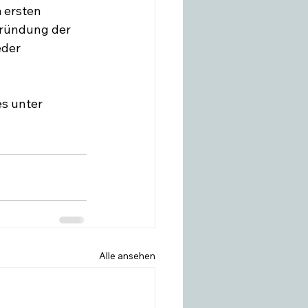
 ersten 
Gründung der 
eder 
es unter 
Alle ansehen