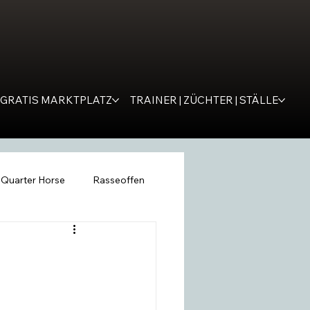
GRATIS MARKTPLATZ
TRAINER | ZÜCHTER | STÄLLE
Quarter Horse
Rasseoffen
ping
WESTERNER
Tipps
remona
SM Western