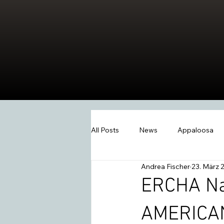
All Posts
News
Appaloosa
Andrea Fischer
23. März 
Events
Wissen
Swiss W
ERCHA Na
AMERICA
2026
Extreme Trail
Wes