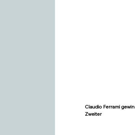
Swiss Equestrian
Medieninfo
Claudio Ferrami gewinn
Zweiter