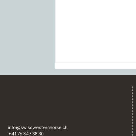
Ausschreibung und Zeitplan
info@swisswesternhorse.ch
für die SM Reining / Western
+41 76 347 38 30
2026 veröffentlicht