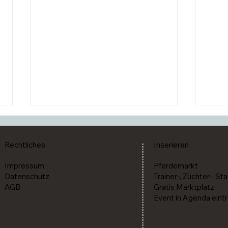
Rechtliches
Inserieren
Impressum
Pferdemarkt
Datenschutz
Trainer-, Züchter-, Sta
AGB
Gratis Marktplatz
Event in Agenda eint
Die SM Western feiert 2026 ihr
DQHA
Comeback
wirt