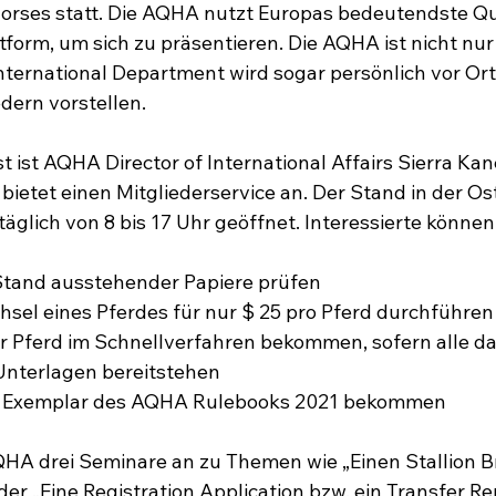
orses statt. Die AQHA nutzt Europas bedeutendste Qu
ttform, um sich zu präsentieren. Die AQHA ist nicht nu
ternational Department wird sogar persönlich vor Ort 
dern vorstellen.

t ist AQHA Director of International Affairs Sierra Kan
bietet einen Mitgliederservice an. Der Stand in der Os
Stand ausstehender Papiere prüfen
sel eines Pferdes für nur $ 25 pro Pferd durchführen
ihr Pferd im Schnellverfahren bekommen, sofern alle da
Unterlagen bereitstehen
es Exemplar des AQHA Rulebooks 2021 bekommen
HA drei Seminare an zu Themen wie „Einen Stallion B
der „Eine Registration Application bzw. ein Transfer Rep