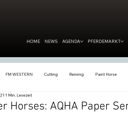
HOME
NEWS
AGENDA
PFERDEMARKT
FM WESTERN
Cutting
Reininig
Paint Horse
021
1 Min. Lesezeit
estern Horse
Ranch Horse
PR
Kondolation
Ro
er Horses: AQHA Paper Ser
tern People
Inside the Barn
All Futurities Cremona
C