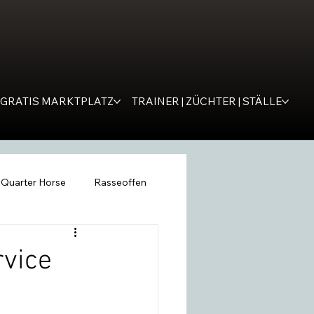
GRATIS MARKTPLATZ
TRAINER | ZÜCHTER | STÄLLE
Quarter Horse
Rasseoffen
ping
WESTERNER
Tipps
vice
remona
SM Western