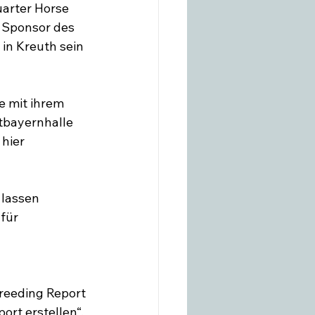
arter Horse 
r Sponsor des 
in Kreuth sein 
e mit ihrem 
tbayernhalle 
 lassen
für 
reeding Report 
ort erstellen“. 