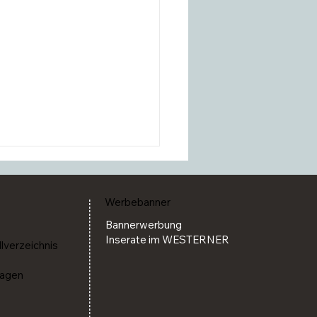
Werbebanner
Bannerwerbung
Inserate im WESTERNER
llverzeichnis
ragen
 sagt Q26 aus
schaftlichen Gründen ab