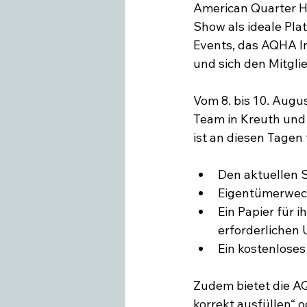
American Quarter H
Show als ideale Pla
Events, das AQHA In
und sich den Mitglie
Vom 8. bis 10. Augus
Team in Kreuth und 
Den aktuellen 
Eigentümerwech
Ein Papier für 
erforderlichen 
Ein kostenlos
Zudem bietet die AQ
korrekt ausfüllen“ o