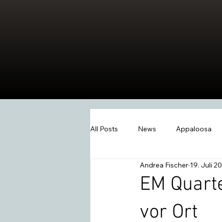
All Posts
News
Appaloosa
Andrea Fischer
19. Juli 2
Events
Wissen
Swiss W
EM Quart
vor Ort
2026
Extreme Trail
Wes