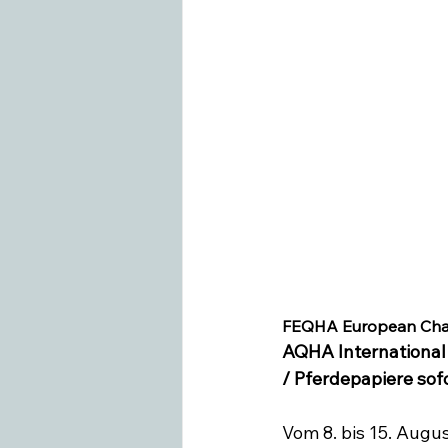
Swiss Equestrian
Medieninfo
FEQHA European Cham
AQHA International 
/ Pferdepapiere sof
Vom 8. bis 15. Augu