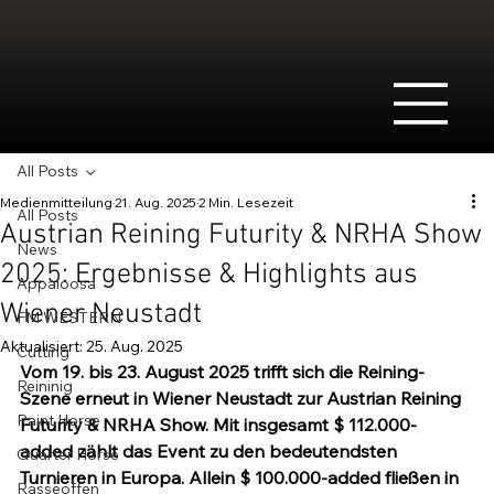
All Posts
Medienmitteilung
21. Aug. 2025
2 Min. Lesezeit
All Posts
Austrian Reining Futurity & NRHA Show
News
2025: Ergebnisse & Highlights aus
Appaloosa
Wiener Neustadt
FM WESTERN
Aktualisiert:
25. Aug. 2025
Cutting
Vom 19. bis 23. August 2025 trifft sich die Reining-
Reininig
Szene erneut in Wiener Neustadt zur Austrian Reining 
Paint Horse
Futurity & NRHA Show. Mit insgesamt $ 112.000-
added zählt das Event zu den bedeutendsten 
Quarter Horse
Turnieren in Europa. Allein $ 100.000-added fließen in 
Rasseoffen