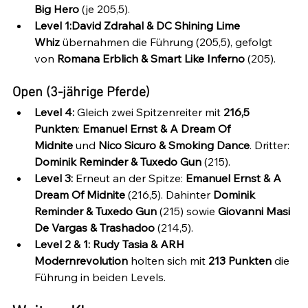
Big Hero
 (je 205,5).
Level 1:David Zdrahal & DC Shining Lime 
Whiz
 übernahmen die Führung (205,5), gefolgt 
von 
Romana Erblich & Smart Like Inferno
 (205).
Open (3-jährige Pferde)
Level 4: 
Gleich zwei Spitzenreiter mit 
216,5 
Punkten
: 
Emanuel Ernst & A Dream Of 
Midnite
 und 
Nico Sicuro & Smoking Dance
. Dritter: 
Dominik Reminder & Tuxedo Gun
 (215).
Level 3: 
Erneut an der Spitze: 
Emanuel Ernst & A 
Dream Of Midnite
 (216,5). Dahinter 
Dominik 
Reminder & Tuxedo Gun
 (215) sowie 
Giovanni Masi 
De Vargas & Trashadoo
 (214,5).
Level 2 & 1: Rudy Tasia & ARH 
Modernrevolution
 holten sich mit 
213 Punkten
 die 
Führung in beiden Levels.