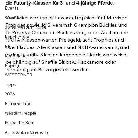
die Futurity-Klassen für 3- und 4-jährige Pferde. 
Events
Zusätzlich werden elf Lawson Trophies, fünf Morrison 
Wissen
Trophies sowie 16 Silversmith Champion Buckles und 
Swiss Western Horse
16 Reserve Champion Buckles vergeben. Auch in den 
Ranch Horse
NRHA-Klassen warten Preisgeld, acht Trophies und 
PR
zwei Plaques. Alle Klassen sind NRHA-anerkannt, und 
in den Futurity-Klassen können die Pferde wahlweise 
Kondolation
beidhändig auf Snaffle Bit bzw. Hackamore oder 
Roping
einhändig auf Bit vorgestellt werden.
WESTERNER
Tipps
2026
Extreme Trail
Western People
Inside the Barn
All Futurities Cremona