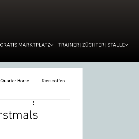
GRATIS MARKTPLATZ
TRAINER | ZÜCHTER | STÄLLE
Quarter Horse
Rasseoffen
ping
WESTERNER
Tipps
rstmals
remona
SM Western