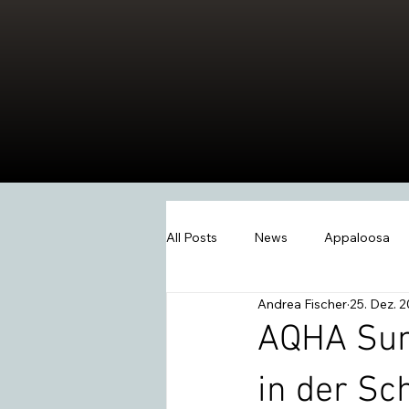
All Posts
News
Appaloosa
Andrea Fischer
25. Dez. 
Events
Wissen
Swiss W
AQHA Summ
in der Sc
2026
Extreme Trail
Wes