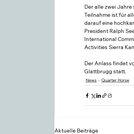
Der alle zwei Jahre
Teilnahme ist für al
Swiss Equestrian
Medieninfo
darauf eine hochka
President Ralph See
International Commi
Activities Sierra Kan
Der Anlass findet vo
Glattbrugg statt.
News
Quarter Horse
Aktuelle Beiträge