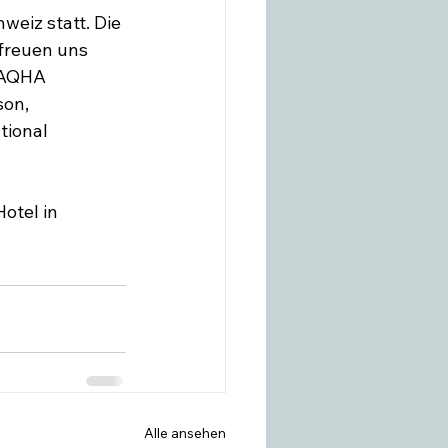
eiz statt. Die 
 freuen uns 
 AQHA 
on, 
tional 
otel in 
Alle ansehen