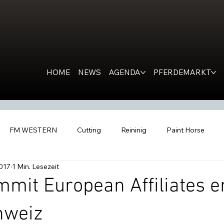
HOME
NEWS
AGENDA
PFERDEMARKT
FM WESTERN
Cutting
Reininig
Paint Horse
2017
1 Min. Lesezeit
estern Horse
Ranch Horse
PR
Kondolation
Ro
it European Affiliates e
hweiz
tern People
Inside the Barn
All Futurities Cremona
C