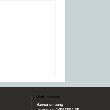
Werbebanner
Bannerwerbung
Inserate im WESTERNER