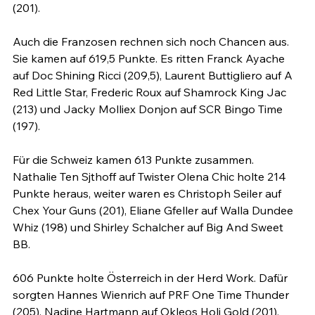
(201).

Auch die Franzosen rechnen sich noch Chancen aus. 
Sie kamen auf 619,5 Punkte. Es ritten Franck Ayache 
auf Doc Shining Ricci (209,5), Laurent Buttigliero auf A 
Red Little Star, Frederic Roux auf Shamrock King Jac 
(213) und Jacky Molliex Donjon auf SCR Bingo Time 
(197).

Für die Schweiz kamen 613 Punkte zusammen. 
Nathalie Ten Sjthoff auf Twister Olena Chic holte 214 
Punkte heraus, weiter waren es Christoph Seiler auf 
Chex Your Guns (201), Eliane Gfeller auf Walla Dundee 
Whiz (198) und Shirley Schalcher auf Big And Sweet 
BB.

606 Punkte holte Österreich in der Herd Work. Dafür 
sorgten Hannes Wienrich auf PRF One Time Thunder 
(205), Nadine Hartmann auf Okleos Holi Gold (201), 