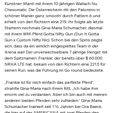
Künstner-Mantl mit ihrem 10-jährigen Wallach Nu 
Chexomatic. Die Österreicherin ritt den Palomino in 
schöner Manier ganz ‚smooth‘ durch Pattern 6 und 
erhielt von den Richtern eine 219. Ihr folgte als letzte 
Starterin nochmals Gina-Maria Schumacher, diesmal 
mit ihrem WM-Pferd Gotta Nifty Gun (Dun It Gotta 
Gun x Custom Nifty Nic). Schon bei den Spins zeigte 
sich, dass da ein wirklich eingespieltes Team in der 
Arena war! Der unverwechselbare 7-jährige Hengst mit 
dem Spitznamen ‚Frankie‘, der bereits über $ 60.000 
NRHA LTE hat, bekam von den Richtern eine 221,5 für 
seinen Run, was die Führung im Go round bedeutete.

„Frankie ist für mich einfach das perfekte Pferd“, 
strahlte Gina-Maria nach ihrem Ritt. „Ich habe ihm 
enorm viel zu verdanken. Aber ich bin auch mit meinen 
anderen beiden Pferden sehr zufrieden.“ Gina-Maria 
Schumacher trainiert seit 1 ½ Jahren bei Cira Baeck, 
die hier auf der AMERICANA mit zwei Pferden den 