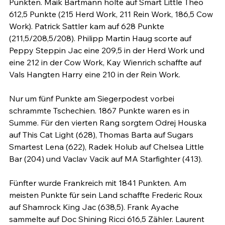
Punkten. Maik Bartmann holte auf Smart Little Theo 
612,5 Punkte (215 Herd Work, 211 Rein Work, 186,5 Cow 
Work). Patrick Sattler kam auf 628 Punkte 
(211,5/208,5/208). Philipp Martin Haug scorte auf 
Peppy Steppin Jac eine 209,5 in der Herd Work und 
eine 212 in der Cow Work, Kay Wienrich schaffte auf 
Vals Hangten Harry eine 210 in der Rein Work.

Nur um fünf Punkte am Siegerpodest vorbei 
schrammte Tschechien. 1867 Punkte waren es in 
Summe. Für den vierten Rang sorgtem Odrej Houska 
auf This Cat Light (628), Thomas Barta auf Sugars 
Smartest Lena (622), Radek Holub auf Chelsea Little 
Bar (204) und Vaclav Vacik auf MA Starfighter (413).

Fünfter wurde Frankreich mit 1841 Punkten. Am 
meisten Punkte für sein Land schaffte Frederic Roux 
auf Shamrock King Jac (638,5). Frank Ayache 
sammelte auf Doc Shining Ricci 616,5 Zähler. Laurent 