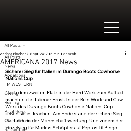
All Posts
Andrea Fischer
7. Sept. 2017
18 Min. Lesezeit
All Posts
AMERICANA 2017 News
News
Sicherer Sieg für Italien im Durango Boots Cowhorse 
Appaloosa
Nations Cup
FM WESTERN
Nach dem zweiten Platz in der Herd Work zum Auftakt 
Cutting
machten die Italiener Ernst. In der Rein Work und Cow 
Reininig
Work des Durango Boots Cowhorse Nations Cup 
Paint Horse
ließen sie es krachen. Am Ende stand der sichere Sieg 
für Italien in der Mannschaftswertung. Und zudem der 
Quarter Horse
Einzelsieg für Markus Schöpfer auf Peptos Lil Bingo. 
Rasseoffen