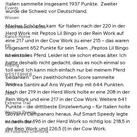
Italien sammelte insgesamt 1937 Punkte.  Zweiter 
Events
wurde die Schweiz vor Deutschland.

Wissen
Markus Schöpfer kam  für Italien nach der 220 in der 
Swiss Western Horse
Herd Work mit Peptos Lil Bingo in der Rein Work auf 
Ranch Horse
eine 217 und in der Cow Work zu einer 215 – das waren 
PR
insgesamt 652 Punkte für sein Team. „Peptos Lil Bingo 
ist ein tolles Pferd. Leider ist sie schon etwas älter. Ich 
Kondolation
hatte deshalb nicht gedacht, dass es noch einmal so 
Roping
toll wird. Ich kann mich einfach nur bei meinem Pferd 
WESTERNER
bedanken.“ Den zweithöchsten Score sammelte 
Tipps
Andrea Santini auf Ans Wyatt Pep mit 644 Punkten. 
Nach der 219 in der Herd Work holte er eine 208 in der 
2026
Rein Work und eine 217 in der Cow Work. Weitere 641 
Extreme Trail
Punkte – die drittbeste Einzelwertung – für Italien holte 
Western People
Giovanni Campanaro heraus. Auf Smart Speedy legte 
er nach der 196 in der Herd Work so richtig los: 218,5 in 
Inside the Barn
der Rein Work und 226,5 (!) in der Cow Work.

All Futurities Cremona