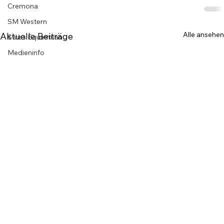
Cremona
SM Western
Alle ansehen
Aktuelle Beiträge
Swiss Equestrian
Medieninfo