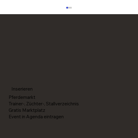
Ausschreibung und Zeitplan für die SM
Reining / Western 2026 veröffentlicht
Inserieren
Pferdemarkt
Trainer-, Züchter-, Stallverzeichnis
Gratis Marktplatz
Event in Agenda eintragen