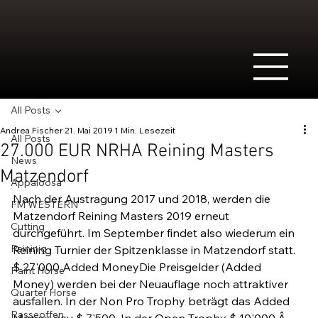
All Posts
Andrea Fischer
21. Mai 2019
1 Min. Lesezeit
All Posts
27.000 EUR NRHA Reining Masters
News
Matzendorf
Appaloosa
Nach der Austragung 2017 und 2018, werden die 
FM WESTERN
Matzendorf Reining Masters 2019 erneut 
Cutting
durchgeführt. Im September findet also wiederum ein 
Reininig
Reining Turnier der Spitzenklasse in Matzendorf statt.
$ 27'000 Added MoneyDie Preisgelder (Added 
Paint Horse
Money) werden bei der Neuauflage noch attraktiver 
Quarter Horse
ausfallen. In der Non Pro Trophy beträgt das Added 
Rasseoffen
Money neu $ 7'500. In der Open Trophy $ 10'000.Â 