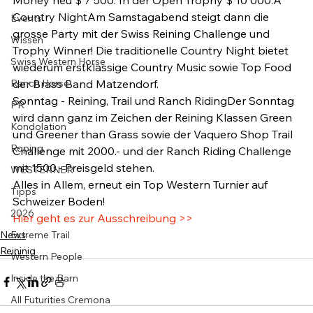
Country NightAm Samstagabend steigt dann die 
Events
grosse Party mit der Swiss Reining Challenge und 
Wissen
Trophy Winner! Die traditionelle Country Night bietet 
Swiss Western Horse
wiederum erstklassige Country Music sowie Top Food 
Ranch Horse
der Brass Band Matzendorf. 
Sonntag - Reining, Trail und Ranch RidingDer Sonntag 
PR
wird dann ganz im Zeichen der Reining Klassen Green 
Kondolation
und Greener than Grass sowie der Vaquero Shop Trail 
Roping
Challenge mit 2000.- und der Ranch Riding Challenge 
mit 1500.- Preisgeld stehen.
WESTERNER
Alles in Allem, erneut ein Top Western Turnier auf 
Tipps
Schweizer Boden!
2026
Hier geht es zur Ausschreibung >>
News
Extreme Trail
Reininig
Western People
Inside the Barn
All Futurities Cremona