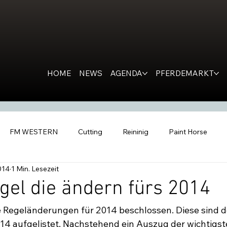
HOME
NEWS
AGENDA
PFERDEMARKT
FM WESTERN
Cutting
Reininig
Paint Horse
014
1 Min. Lesezeit
estern Horse
Ranch Horse
PR
Kondolation
Ro
el die ändern fürs 2014
 Regeländerungen für 2014 beschlossen. Diese sind det
tern People
Inside the Barn
All Futurities Cremona
C
 aufgelistet. Nachstehend ein Auszug der wichtigst