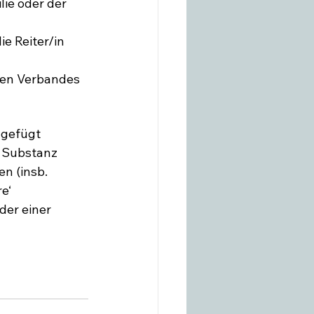
ie oder der 
e Reiter/in 
nen Verbandes 
ugefügt 
n Substanz 
n (insb. 
e‘ 
er einer 