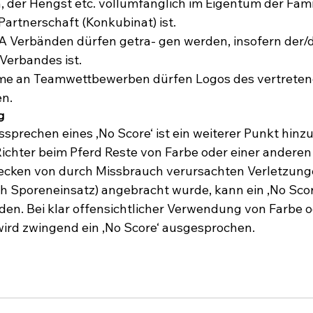
 der Hengst etc. vollumfänglich im Eigentum der Famil
artnerschaft (Konkubinat) ist.
Verbänden dürfen getra- gen werden, insofern der/di
 Verbandes ist.
hme an Teamwettbewerben dürfen Logos des vertrete
n.
prechen eines ‚No Score‘ ist ein weiterer Punkt hinz
Richter beim Pferd Reste von Farbe oder einer andere
ecken von durch Missbrauch verursachten Verletzunge
h Sporeneinsatz) angebracht wurde, kann ein ‚No Scor
n. Bei klar offensichtlicher Verwendung von Farbe od
rd zwingend ein ‚No Score‘ ausgesprochen.
