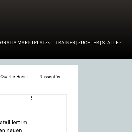
GRATIS MARKTPLATZ
TRAINER | ZÜCHTER | STÄLLE
Quarter Horse
Rasseoffen
ping
WESTERNER
Tipps
ailliert im 
remona
SM Western
en neuen 