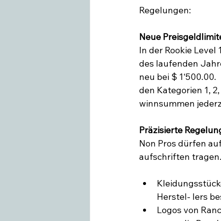
Regelungen:

Swiss Equestrian
Medieninfo
In der Rookie Level
des laufenden Jahres
neu bei $ 1‘500.00.
den Kategorien 1, 2,
winnsummen jederze
Non Pros dürfen auf
Kleidungsstück
Herstel- lers be
Logos von Ranc