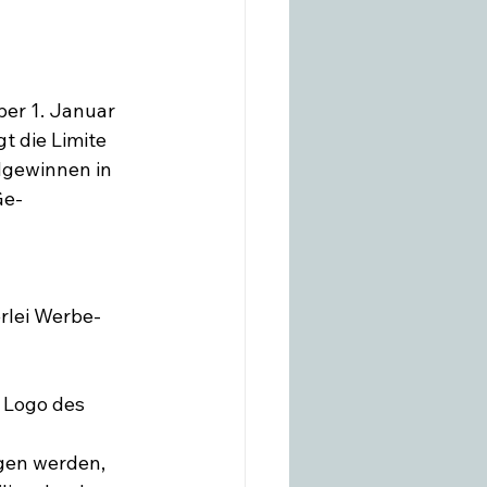
per 1. Januar 
t die Limite 
dgewinnen in 
Ge- 
rlei Werbe- 
 Logo des 
gen werden, 