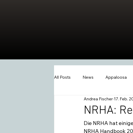
All Posts
News
Appaloosa
Andrea Fischer
17. Feb. 2
Events
Wissen
Swiss W
NRHA: Reg
Die NRHA hat einige
2026
Extreme Trail
Wes
NRHA Handbook 2014