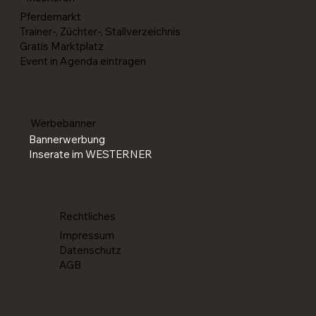
Pferdemarkt
Trainer-, Züchter-, Stallverzeichnis
Gratis Marktplatz
Event in Agenda eintragen
Werbebanner
Bannerwerbung
Inserate im WESTERNER
Rechtliches
Impressum
Datenschutz
AGB