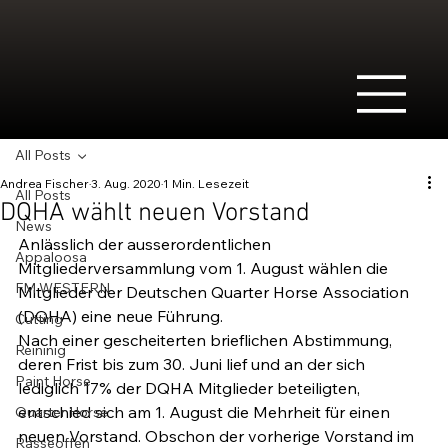
All Posts
Andrea Fischer
3. Aug. 2020
1 Min. Lesezeit
All Posts
DQHA wählt neuen Vorstand
News
Anlässlich der ausserordentlichen 
Appaloosa
Mitgliederversammlung vom 1. August wählen die 
FM WESTERN
Mitglieder der Deutschen Quarter Horse Association 
(DQHA) eine neue Führung.
Cutting
Nach einer gescheiterten brieflichen Abstimmung, 
Reininig
deren Frist bis zum 30. Juni lief und an der sich 
Paint Horse
lediglich 17% der DQHA Mitglieder beteiligten, 
entschied sich am 1. August die Mehrheit für einen 
Quarter Horse
neuen Vorstand. Obschon der vorherige Vorstand im 
Rasseoffen