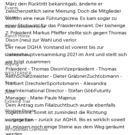
März den Rücktritt bekanntgab, änderte er 
Events
zwischenzeitlich seine Meinung. Doch die Mitglieder 
Wissen
wollten eine neue Führungscrew. Es kam sogar zu 
einer Stichwahl für das Präsidentenamt. Der bisherige 
Swiss Western Horse
2. Präsident Markus Pfeiffer stellte sich gegen Thomas 
Ranch Horse
Dixon (neu) zur Wahl und verlor. 
PR
Der neue DQHA Vorstand ist vorerst bis zur 
Jahreshauptversammlung 2021 im Amt und stellt sich 
Kondolation
wie folgt zusammen:
Roping
Präsident - Thomas DixonVizepräsident - Thomas 
WESTERNER
ReithSchatzmeister - Dieter GräbnerZuchtobmann - 
Tipps
Norbert DrechslerSportobmann - Alexandra 
KleeInternational Director - Stefan GöbFuturity 
2026
Manager - Marie-Paule Majerus
Extreme Trail
Dem Antrag zum Filialzuchtbuch wurde ebenfalls 
Western People
zugestimmt. Somit ist zumindest die Richtung 
vorgegeben – zurück zur AQHA. Bis es wirklich soweit 
Inside the Barn
ist, müssen noch einige Steine aus dem Weg geräumt 
All Futurities Cremona
werden.