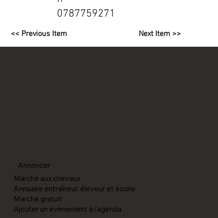
0787759271
<< Previous Item
Next Item >>
Annoncer
Marché aux chevaux
Annuaire entraîneur, éleveur et écurie
Marché gratuit
Ajouter un événement à l'agenda