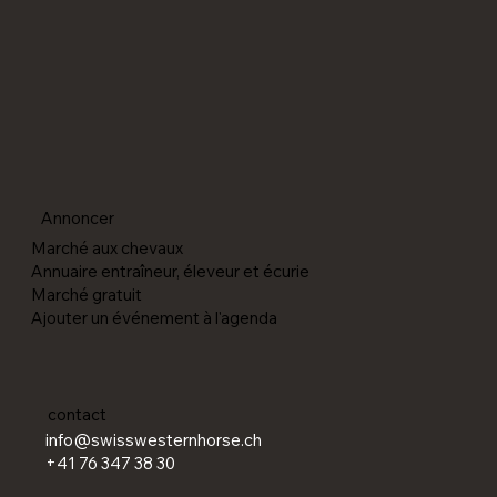
Annoncer
Marché aux chevaux
Annuaire entraîneur, éleveur et écurie
Marché gratuit
Ajouter un événement à l'agenda
contact
info@swisswesternhorse.ch
+41 76 347 38 30