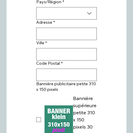
Adresse multiligne
Pays/Région
*
Adresse
*
Ville
*
Code Postal
*
Bannière publicitaire petite 310
x 150 pixels
Bannière
supérieure
petite 310
x 150
pixels 30